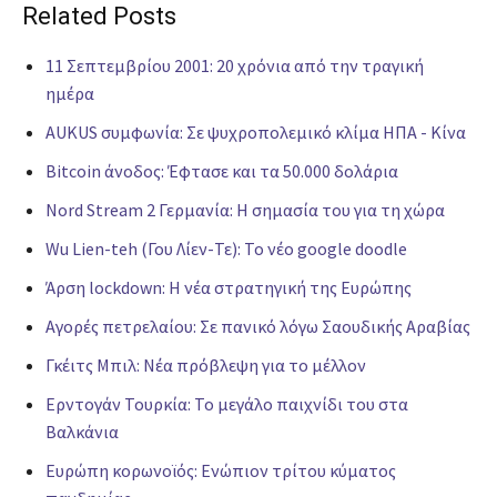
Related Posts
11 Σεπτεμβρίου 2001: 20 χρόνια από την τραγική
ημέρα
AUKUS συμφωνία: Σε ψυχροπολεμικό κλίμα ΗΠΑ - Κίνα
Bitcoin άνοδος: Έφτασε και τα 50.000 δολάρια
Nord Stream 2 Γερμανία: H σημασία του για τη χώρα
Wu Lien-teh (Γου Λίεν-Τε): Το νέο google doodle
Άρση lockdown: Η νέα στρατηγική της Ευρώπης
Αγορές πετρελαίου: Σε πανικό λόγω Σαουδικής Αραβίας
Γκέιτς Μπιλ: Νέα πρόβλεψη για το μέλλον
Ερντογάν Τουρκία: Το μεγάλο παιχνίδι του στα
Βαλκάνια
Ευρώπη κορωνοϊός: Ενώπιον τρίτου κύματος