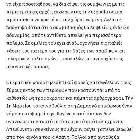
να είχε προσπαθήσει να διακόψει τις συμφωνίες με τις
περιφερειακές αρχές, εκχωρώντας την εξουσία σε μια
προσπάθεια να κρατήσει την χώρα ενωμένη. Αλλά ο κ.
Άσαντ φοβάται ότι ο συμβιβασμός θα ληφθεί ως ένδειξη
αδυναμίας, οπότε αντίθετα απειλεί για περισσότερο
πόλεμο. Σε ομιλίες του έχει αναζωογονήσει τις παλιές
τάσεις του πατέρα του για τις δόξες των αραβικών και
ισλαμικών πολιτισμών – προκαλώντας ανησυχία στις
μειονοτικές ομάδες.
Οι κρατικοί ραδιοτηλεοπτικοί φορείς καταγγέλλουν τους
Σύρους εκτός των περιοχών που κρατούνται από το
καθεστώς ως τρομοκράτες και πέμπτες αρθρογράφοι. Την
1η Μαρτίου το κοινοβούλιο στη Δαμασκό επικύρωσε έναν
νόμο που αφαιρεί την ιθαγένεια από όποιον δεν
ανανεώσει την ταυτότητά του μετά από δέκα χρόνια.
Απευθύνεται σε εκείνους που έχουν φύγει ή απελευθερωθεί
από τον κανόνα του κ. Άσαντ. Πολλοί από αυτούς θα