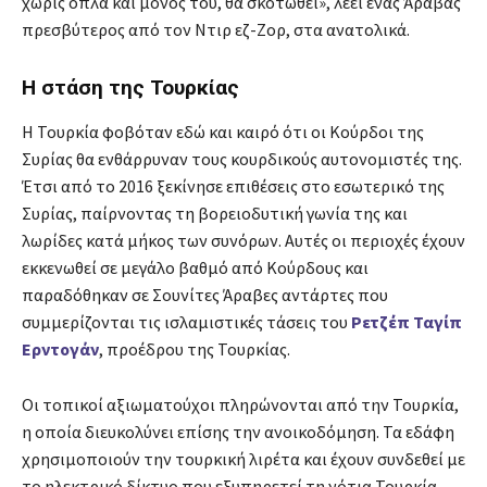
χωρίς όπλα και μόνος του, θα σκοτωθεί», λέει ένας Άραβας
πρεσβύτερος από τον Ντιρ εζ-Ζορ, στα ανατολικά.
Η στάση της Τουρκίας
Η Τουρκία φοβόταν εδώ και καιρό ότι οι Κούρδοι της
Συρίας θα ενθάρρυναν τους κουρδικούς αυτονομιστές της.
Έτσι από το 2016 ξεκίνησε επιθέσεις στο εσωτερικό της
Συρίας, παίρνοντας τη βορειοδυτική γωνία της και
λωρίδες κατά μήκος των συνόρων. Αυτές οι περιοχές έχουν
εκκενωθεί σε μεγάλο βαθμό από Κούρδους και
παραδόθηκαν σε Σουνίτες Άραβες αντάρτες που
συμμερίζονται τις ισλαμιστικές τάσεις του
Ρετζέπ Ταγίπ
Ερντογάν
, προέδρου της Τουρκίας.
Οι τοπικοί αξιωματούχοι πληρώνονται από την Τουρκία,
η οποία διευκολύνει επίσης την ανοικοδόμηση. Τα εδάφη
χρησιμοποιούν την τουρκική λιρέτα και έχουν συνδεθεί με
το ηλεκτρικό δίκτυο που εξυπηρετεί τη νότια Τουρκία.