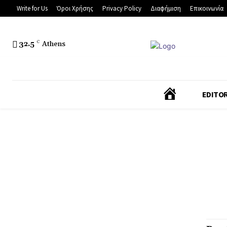
Write for Us
Όροι Χρήσης
Privacy Policy
Διαφήμιση
Επικοινωνία
32.5
C
Athens
Α
EDITOR
Ρ
Χ
Ι
Κ