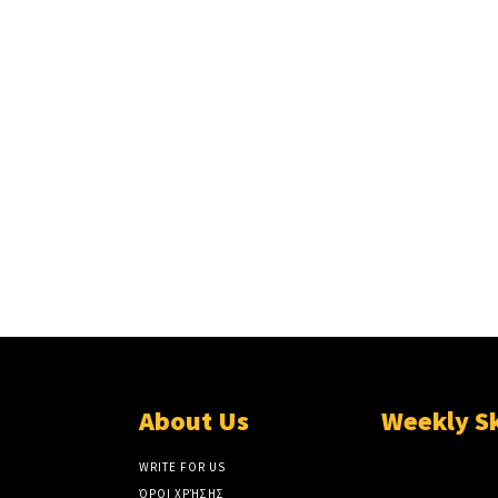
About Us
Weekly S
WRITE FOR US
ΌΡΟΙ ΧΡΉΣΗΣ