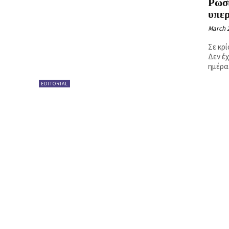
Ρωσ
Ή
υπε
March 2
Σε κρί
Δεν έ
ημέρα.
EDITORIAL