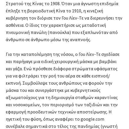
Στρατού της Κίνας το 1908. Όταν μια άγνωστη επιδημία
έπληξε τη βορειοδυτική Κίνα το 1910, η κινεζική
κυβέρνηση τον διόρισε τον Γου Λίεν-Τε να διερευνήσει την
ασθένεια. Ο ίδιος την χαρακτήρισε ως μεταδοτική
πνευμονική πανώλη (πανούκλα) που εξαπλωνόταν από
άνθρωπο σε άνθρωπο μέσω της αναπνοής.
Για την καταπολέμηση της νόσου, ο Γου Λίεν-Τε σχεδίασε
και παρήγαγε μια ειδική χειρουργική μάσκα με βαμβάκι
και γάζα. Ενώ πρόσθεσε διάφορα στρώματα υφάσματος
για να φιλτράρει την ροή του αέρα σε κάθε εισπνοή/
εκπνοή. Συμβούλεψε τους ανθρώπους να φορούν την
μάσκα του και συνεργάστηκε με κυβερνητικούς
αξιωματούχους για τη δημιουργία σταθμών καραντίνας
και νοσοκομείων, τον περιορισμό των ταξιδιών και την
εφαρμογή προοδευτικών τεχνικών αποστείρωσης. Η
ηγετική του φύση, όπως αναφέρει το google.com
συνέβαλε σημαντικά στο τέλος της πανδημίας (γνωστή