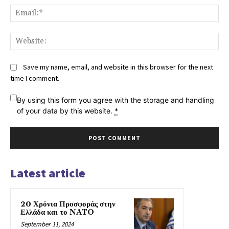
Ema
Web
Save my name, email, and website in this browser for the next
time I comment.
By using this form you agree with the storage and handling
of your data by this website.
*
Latest article
20 Χρόνια Προσφοράς στην
Ελλάδα και το NATO
September 11, 2024