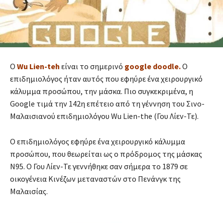
Ο
Wu Lien-teh
είναι το σημερινό
google doodle.
Ο
επιδημιολόγος ήταν αυτός που εφηύρε ένα χειρουργικό
κάλυμμα προσώπου, την μάσκα. Πιο συγκεκριμένα, η
Google τιμά την 142η επέτειο από τη γέννηση του Σινο-
Μαλαισιανού επιδημιολόγου Wu Lien-the (Γου Λίεν-Τε).
Ο επιδημιολόγος εφηύρε ένα χειρουργικό κάλυμμα
προσώπου, που θεωρείται ως ο πρόδρομος της μάσκας
N95. Ο Γου Λίεν-Τε γεννήθηκε σαν σήμερα το 1879 σε
οικογένεια Κινέζων μεταναστών στο Πενάνγκ της
Μαλαισίας.