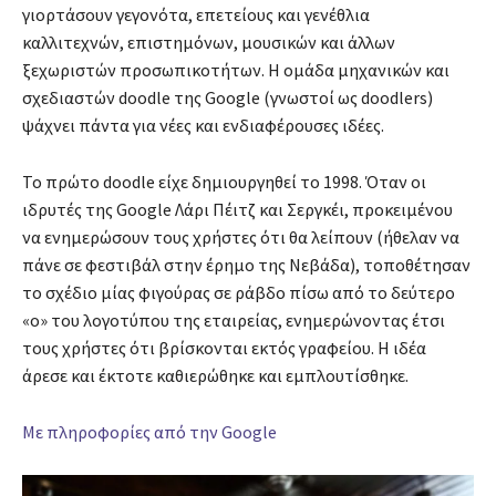
γιορτάσουν γεγονότα, επετείους και γενέθλια
καλλιτεχνών, επιστημόνων, μουσικών και άλλων
ξεχωριστών προσωπικοτήτων. Η ομάδα μηχανικών και
σχεδιαστών doodle της Google (γνωστοί ως doodlers)
ψάχνει πάντα για νέες και ενδιαφέρουσες ιδέες.
Το πρώτο doodle είχε δημιουργηθεί το 1998. Όταν οι
ιδρυτές της Google Λάρι Πέιτζ και Σεργκέι, προκειμένου
να ενημερώσουν τους χρήστες ότι θα λείπουν (ήθελαν να
πάνε σε φεστιβάλ στην έρημο της Νεβάδα), τοποθέτησαν
το σχέδιο μίας φιγούρας σε ράβδο πίσω από το δεύτερο
«ο» του λογοτύπου της εταιρείας, ενημερώνοντας έτσι
τους χρήστες ότι βρίσκονται εκτός γραφείου. Η ιδέα
άρεσε και έκτοτε καθιερώθηκε και εμπλουτίσθηκε.
Με πληροφορίες από την Google