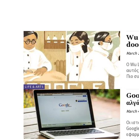
Κ
Ή
Wu 
doo
March 1
Ο Wu L
αυτός
Πιο συ
LIFE & ARTS
Goog
αλγ
March 4
Οι ιστ
Googl
εφαρμό