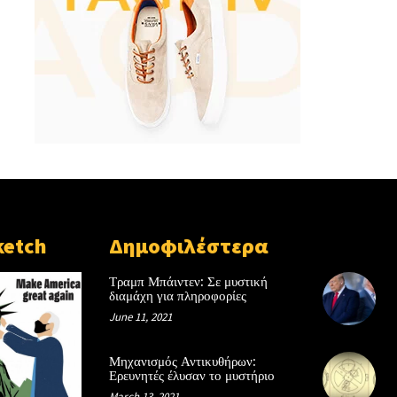
ketch
Δημοφιλέστερα
Τραμπ Μπάιντεν: Σε μυστική
διαμάχη για πληροφορίες
June 11, 2021
Μηχανισμός Αντικυθήρων:
Ερευνητές έλυσαν το μυστήριο
March 13, 2021