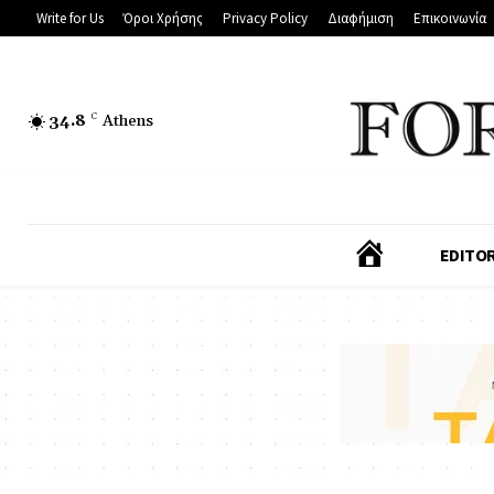
Write for Us
Όροι Χρήσης
Privacy Policy
Διαφήμιση
Επικοινωνία
34.8
C
Athens
Α
EDITOR
Ρ
Χ
Ι