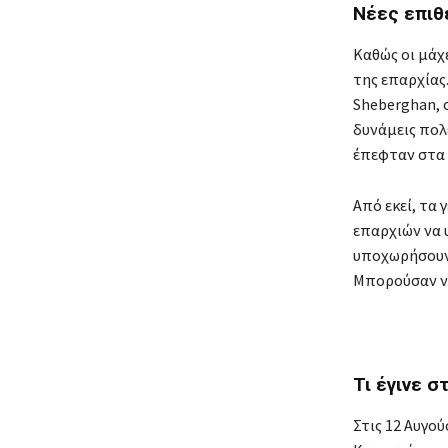
Νέες επιθ
Καθώς οι μάχ
της επαρχίας.
Sheberghan, 
δυνάμεις πολ
έπεφταν στα 
Από εκεί, τα
επαρχιών να 
υποχωρήσουν,
Μπορούσαν να
Τι έγινε σ
Στις 12 Αυγο