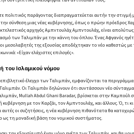
 πολιτικός παράγοντας διαπραγματεύεται αυτήν την στιγμή μ
 την σύνθεση μιας νέας κυβέρνησης, όπως ο πρώην πρόεδρος Χα
εκτελεστικός αρχηγός Αμπντουλάχ Αμπντουλάχ, είναι απολύτως
ασμό των Ταλιμπάν με την κάννη του όπλου. Ένας Αφγανός ηγέτ
ειοι μεσολαβητές της εξουσίας αποδέχτηκαν το νέο καθεστώς με 
ωνικά: «Είχαν ελάχιστες επιλογές».
ή του Ισλαμικού νόμου
 επιβλητικό έλεγχο των Ταλιμπάν, εμφανίζονται τα περιγράμμα
Ταλιμπάν. Οι Ταλιμπάν δηλώνουν ότι συντάσσουν νέο σύνταγμα 
αλιμπάν, Mullah Abdul Ghani Baradar, βρίσκεται στην Καμπούλ
 κυβέρνηση με τον Καρζάι, τον Αμπντουλάχ, και άλλους. Ό, τι κι
 αυτές οι συζητήσεις, η νέα κυβέρνηση πιθανότατα θα κατοχυρ
ο ως τη μοναδική βάση του νομικού συστήματος.
σει την εξουσία υπό έναν μόνο ηγέτη των Ταλιμπάν, και θα μοιρ