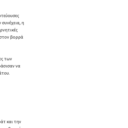
ρωτεύουσες
 συνέχεια, η
ερνητικές
 στον βορρά
ες των
φάσισαν να
άτου.
ράτ και την