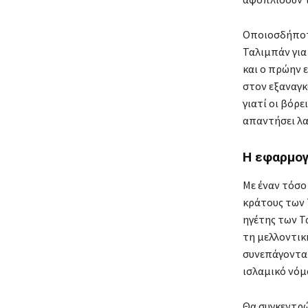
Οποιοσδήποτε
Ταλιμπάν για
και ο πρώην 
στον εξαναγκ
γιατί οι βόρ
απαντήσει λακ
Η εφαρμογ
Με έναν τόσο
κράτους των 
ηγέτης των Τ
τη μελλοντική
συνεπάγονται
ισλαμικό νόμ
Θα συγκεντρώ