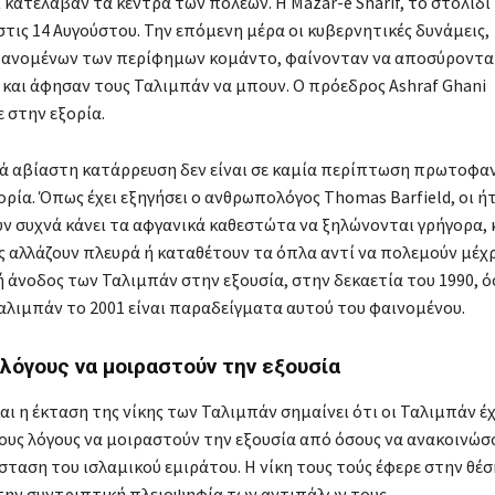
 κατέλαβαν τα κέντρα των πόλεων. Η Mazar-e Sharif, το στολίδι
τις 14 Αυγούστου. Την επόμενη μέρα οι κυβερνητικές δυνάμεις,
ανομένων των περίφημων κομάντο, φαίνονταν να αποσύροντα
και άφησαν τους Ταλιμπάν να μπουν. Ο πρόεδρος Ashraf Ghani
 στην εξορία.
ά αβίαστη κατάρρευση δεν είναι σε καμία περίπτωση πρωτοφα
ρία. Όπως έχει εξηγήσει ο ανθρωπολόγος Thomas Barfield, οι ήτ
υν συχνά κάνει τα αφγανικά καθεστώτα να ξηλώνονται γρήγορα, 
 αλλάζουν πλευρά ή καταθέτουν τα όπλα αντί να πολεμούν μέχρ
ή άνοδος των Ταλιμπάν στην εξουσία, στην δεκαετία του 1990, ό
λιμπάν το 2001 είναι παραδείγματα αυτού του φαινομένου.
 λόγους να μοιραστούν την εξουσία
αι η έκταση της νίκης των Ταλιμπάν σημαίνει ότι οι Ταλιμπάν έ
ους λόγους να μοιραστούν την εξουσία από όσους να ανακοινώσ
ταση του ισλαμικού εμιράτου. Η νίκη τους τούς έφερε στην θέσ
ην συντριπτική πλειοψηφία των αντιπάλων τους.