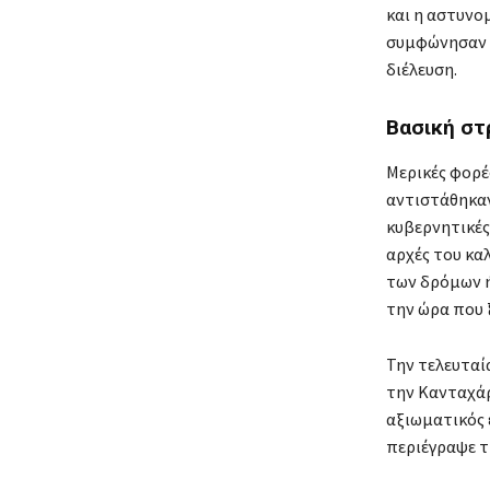
και η αστυνο
συμφώνησαν ν
διέλευση.
Βασική στ
Μερικές φορέ
αντιστάθηκαν
κυβερνητικές 
αρχές του κα
των δρόμων ή
την ώρα που 
Την τελευταί
την Κανταχάρ
αξιωματικός 
περιέγραψε τι