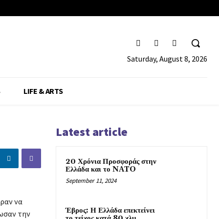
Saturday, August 8, 2026
S
LIFE & ARTS
Latest article
20 Χρόνια Προσφοράς στην
Ελλάδα και το NATO
September 11, 2024
ραν να
Έβρος: Η Ελλάδα επεκτείνει
νωσαν την
το τείχος κατά 80 χλμ