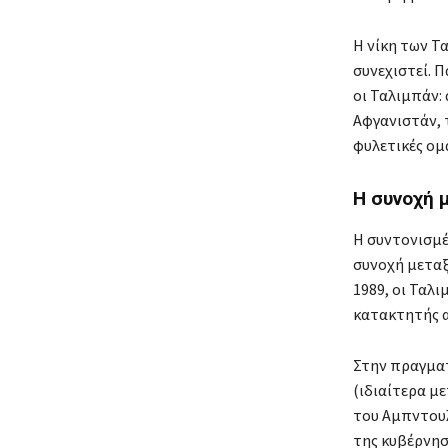
Η νίκη των Τ
συνεχιστεί. 
οι Ταλιμπάν:
Αφγανιστάν, 
φυλετικές ομ
Η συνοχή 
Η συντονισμέ
συνοχή μεταξ
1989, οι Ταλ
κατακτητής 
Στην πραγματ
(ιδιαίτερα μ
του Αμπντουλ
της κυβέρνησ