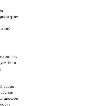
να
μένοι ήταν
ία από
ία και την
χεντίν το
ς
 διχασμό
ούν, και
κατάρρευση
υς ότι