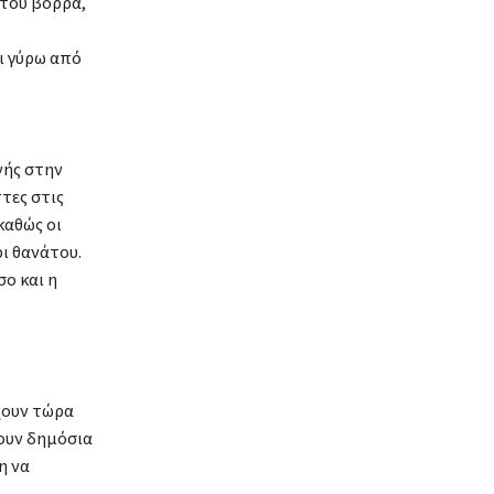
 του βορρά,
ι γύρω από
νής στην
τες στις
καθώς οι
ι θανάτου.
σο και η
χουν τώρα
ουν δημόσια
η να