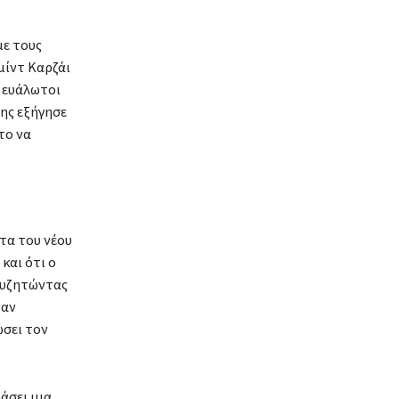
ε τους
μίντ Καρζάι
 ευάλωτοι
ης εξήγησε
το να
τα του νέου
και ότι ο
 συζητώντας
 αν
ώσει τον
άσει μια