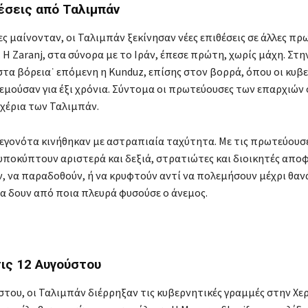
έσεις από Ταλιμπάν
ες μαίνονταν, οι Ταλιμπάν ξεκίνησαν νέες επιθέσεις σε άλλες π
 Η Zaranj, στα σύνορα με το Ιράν, έπεσε πρώτη, χωρίς μάχη. Στην
στα βόρεια˙ επόμενη η Kunduz, επίσης στον βορρά, όπου οι κυβ
εμούσαν για έξι χρόνια. Σύντομα οι πρωτεύουσες των επαρχιών
χέρια των Ταλιμπάν.
 γεγονότα κινήθηκαν με αστραπιαία ταχύτητα. Με τις πρωτεύουσ
υποκύπτουν αριστερά και δεξιά, στρατιώτες και διοικητές απο
 να παραδοθούν, ή να κρυφτούν αντί να πολεμήσουν μέχρι θαν
 δουν από ποια πλευρά φυσούσε ο άνεμος.
τις 12 Αυγούστου
ύστου, οι Ταλιμπάν διέρρηξαν τις κυβερνητικές γραμμές στην Χε