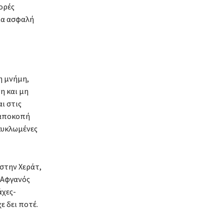
ορές
ια ασφαλή
η μνήμη,
η και μη
ι στις
 αποκοπή
κυκλωμένες
 στην Χεράτ,
 Αφγανός
άχες-
ε δει ποτέ.