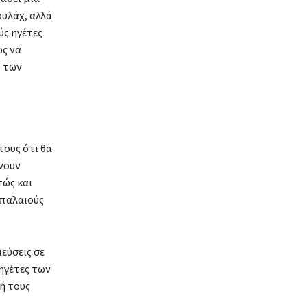
ουλάχ, αλλά
ύς ηγέτες
ως να
ο των
τους ότι θα
ίνουν
τώς και
 παλαιούς
εύσεις σε
 ηγέτες των
ή τους