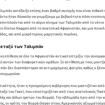
αλιμπάν κατέδειξε επίσης έναν βαθμό συνοχής που είναι πιθανό 
Πάντα ήταν δύσκολο να γνωρίζουμε με βεβαιότητα πόσο ενοποιη
 αποτελούνται από το κύριο κίνημα των Ταλιμπάν από το νότιο
το δίκτυο Haqqani από το ανατολικό Αφγανιστάν, και μια ποικιλ
άδες, και από μικρότερους μαχητικούς πυρήνες.
μεταξύ των Ταλιμπάν
νη επίθεση σε όλο το Αφγανιστάν αντικατοπτρίζει την συνεργασ
ύ αυτών των διαφορετικών ομάδων. Σε αντίθεση με τους μουτζα
ιμπάν δεν διασπάστηκαν σε αντιμαχόμενες φατρίες καθώς ο ξένο
αποχωρούσε.
ικότητα, ήταν η προηγούμενη κυβέρνηση που μαστιζόταν από
εταξύ του Γκανί, που υποστηριζόταν από τους ανατολικούς Παστ
άχ και άλλων ηγετών του Βορρά). Την εβδομάδα πριν από την 
ης, οι ηγέτες του Βορρά έλεγαν στους Αμερικανούς αξιωματούχο