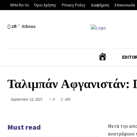
Write for Us
Όροι Χρήσης
Privacy Policy
Διαφήμιση
Επικοινωνία
28
C
Athens
Α
EDITOR
Ρ
Ταλιμπάν Αφγανιστάν: 
Χ
September 12, 2021
0
435
Ι
Κ
Must read
Μετά την απ
ανατρέψουν 