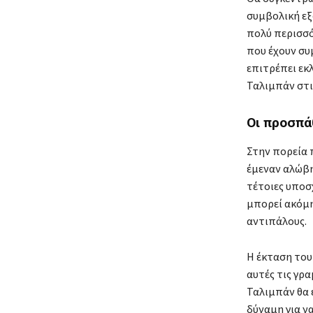
συμβολική εξ
πολύ περισσό
που έχουν συ
επιτρέπει εκ
Ταλιμπάν στι
Οι προσπά
Στην πορεία 
έμεναν αλώβη
τέτοιες υποσ
μπορεί ακόμη
αντιπάλους.
Η έκταση του
αυτές τις γρ
Ταλιμπάν θα 
δύναμη για ν