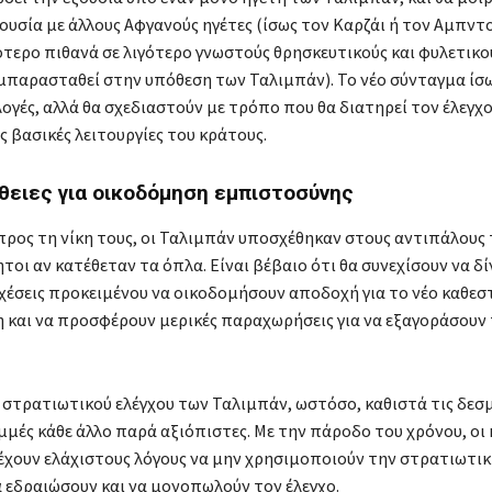
ουσία με άλλους Αφγανούς ηγέτες (ίσως τον Καρζάι ή τον Αμπντ
τερο πιθανά σε λιγότερο γνωστούς θρησκευτικούς και φυλετικο
μπαρασταθεί στην υπόθεση των Ταλιμπάν). Το νέο σύνταγμα ίσ
λογές, αλλά θα σχεδιαστούν με τρόπο που θα διατηρεί τον έλεγχ
ς βασικές λειτουργίες του κράτους.
θειες για οικοδόμηση εμπιστοσύνης
προς τη νίκη τους, οι Ταλιμπάν υποσχέθηκαν στους αντιπάλους 
τοι αν κατέθεταν τα όπλα. Είναι βέβαιο ότι θα συνεχίσουν να δ
χέσεις προκειμένου να οικοδομήσουν αποδοχή για το νέο καθεσ
 και να προσφέρουν μερικές παραχωρήσεις για να εξαγοράσουν
 στρατιωτικού ελέγχου των Ταλιμπάν, ωστόσο, καθιστά τις δεσμ
αμμές κάθε άλλο παρά αξιόπιστες. Με την πάροδο του χρόνου, οι
έχουν ελάχιστους λόγους να μην χρησιμοποιούν την στρατιωτικ
α εδραιώσουν και να μονοπωλούν τον έλεγχο.