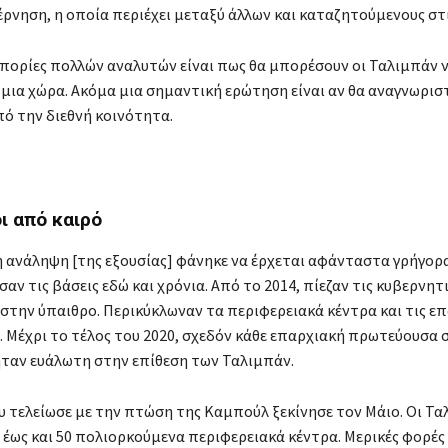
έρνηση, η οποία περιέχει μεταξύ άλλων και καταζητούμενους στ
απορίες πολλών αναλυτών είναι πως θα μπορέσουν οι Ταλιμπάν 
μια χώρα. Ακόμα μια σημαντική ερώτηση είναι αν θα αναγνωριστ
ό την διεθνή κοινότητα.
ι από καιρό
 ανάληψη [της εξουσίας] φάνηκε να έρχεται αφάνταστα γρήγορα
αν τις βάσεις εδώ και χρόνια. Από το 2014, πίεζαν τις κυβερνητ
 στην ύπαιθρο. Περικύκλωναν τα περιφερειακά κέντρα και τις ε
 Μέχρι το τέλος του 2020, σχεδόν κάθε επαρχιακή πρωτεύουσα 
ταν ευάλωτη στην επίθεση των Ταλιμπάν.
υ τελείωσε με την πτώση της Καμπούλ ξεκίνησε τον Μάιο. Οι Τ
έως και 50 πολιορκούμενα περιφερειακά κέντρα. Μερικές φορές