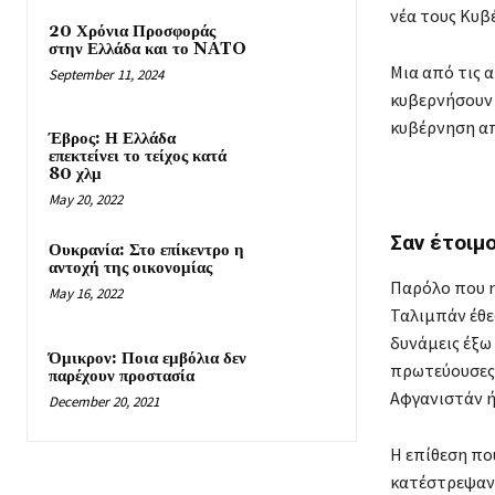
Ή
νέα τους Κυβ
20 Χρόνια Προσφοράς
στην Ελλάδα και το NATO
Μια από τις 
September 11, 2024
κυβερνήσουν 
κυβέρνηση απ
Έβρος: Η Ελλάδα
επεκτείνει το τείχος κατά
80 χλμ
May 20, 2022
Σαν έτοιμο
Ουκρανία: Στο επίκεντρο η
αντοχή της οικονομίας
Παρόλο που η
May 16, 2022
Ταλιμπάν έθεσ
δυνάμεις έξω
Όμικρον: Ποια εμβόλια δεν
πρωτεύουσες.
παρέχουν προστασία
Αφγανιστάν ή
December 20, 2021
Η επίθεση πο
κατέστρεψαν 