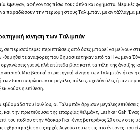
μία έφευγαν, αφήνοντας πίσω τους όπλα και οχήματα. Μερικές φ
α παραδώσουν την περιοχή στους Ταλιμπάν, με αντάλλαγμα μ
ρατηγική κίνηση των Ταλιμπάν
ς, σε περισσότερες περιπτώσεις από όσες μπορεί να μείνουν στ
 -θυμηθείτε αναφορές που δημοσιεύτηκαν από τα Ηνωμένα Έθν
οργανώσεις για υψηλά επίπεδα βίας κατά τα τέλη της άνοιξης κα
λοκαιριού. Μια βασική στρατηγική κίνηση των Ταλιμπάν ήταν η
 των διασταυρώσεων σε μεγάλες πόλεις: σχεδόν όλες ήταν περι
ξεκινούσε η επίθεση.
α εβδομάδα του Ιουλίου, οι Ταλιμπάν άρχισαν μεγάλες επιθέσεις
, και την πρωτεύουσα της επαρχίας Χελμάντ, Lashkar Gah. Ένας
επί του πεδίου στην Λάσκαρ Γκα -ένας βετεράνος 20 ετών στις μ
ς εχθροπραξίες στις αρχές Αυγούστου ως τις πιο έντονες που είχ