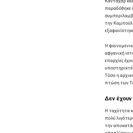
Κανταχάρ και
παραδόθηκε σ
συμπεριλαμβ
την Καμπούλ 
εξαφανίστηκε
Η φαινομενικ
αφγανική ιστο
επαρχίες έχο
υποστηρικτές
Τόσο η αρχικ
πτώση των Τα
Δεν έχουν
Η ταχύτητα κ
πολύ λιγότερ
την αποκατάσ
αφοπλίσουν τ