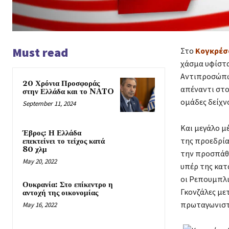
Must read
Στο
Κογκρέσ
χάσμα υφίστα
Αντιπροσώπων
20 Χρόνια Προσφοράς
απέναντι στο
στην Ελλάδα και το NATO
ομάδες δείχν
September 11, 2024
Και μεγάλο μ
Έβρος: Η Ελλάδα
της προεδρία
επεκτείνει το τείχος κατά
80 χλμ
την προσπάθε
May 20, 2022
υπέρ της κατ
οι Ρεπουμπλι
Ουκρανία: Στο επίκεντρο η
Γκονζάλες με
αντοχή της οικονομίας
πρωταγωνιστ
May 16, 2022