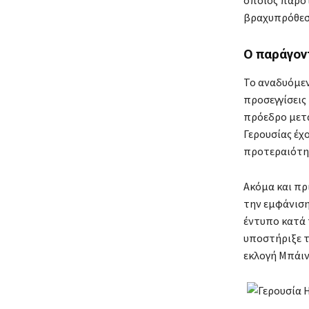
οποίος παρότ
βραχυπρόθεσμ
Ο παράγον
Το αναδυόμεν
προσεγγίσεις
πρόεδρο μετά
Γερουσίας έχ
προτεραιότητ
Ακόμα και πρ
την εμφάνιση
έντυπο κατά 
υποστήριξε τ
εκλογή Μπάιν