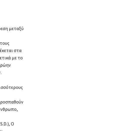
ρεση μεταξύ
 τους
έκεται στα
ετικά με το
πρώην
.
ρισσότερους
Προσπαθούν
άνθρωπο,
.D.), Ο