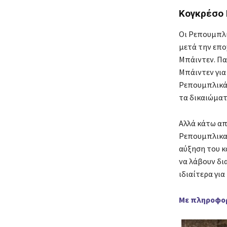
Κογκρέσο 
Οι Ρεπουμπλι
μετά την επο
Μπάιντεν. Πα
Μπάιντεν για
Ρεπουμπλικάν
τα δικαιώματ
Αλλά κάτω απ
Ρεπουμπλικαν
αύξηση του κ
να λάβουν δι
ιδιαίτερα γι
Με πληροφορί