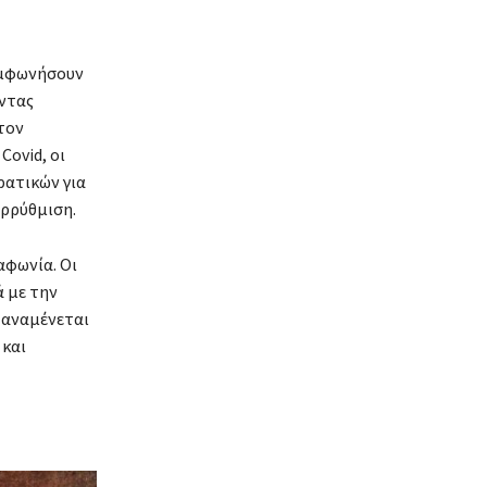
υμφωνήσουν
έντας
τον
Covid, οι
ρατικών για
αρρύθμιση.
αφωνία. Οι
 με την
 αναμένεται
 και