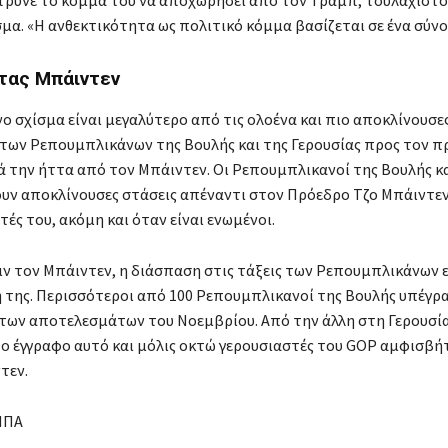
ρυνε το κόμμα του να αποχωρήσει από τον Τραμπ, τουλάχιστο
α. «Η ανθεκτικότητα ως πολιτικό κόμμα βασίζεται σε ένα σύνο
τας Μπάιντεν
ο σχίσμα είναι μεγαλύτερο από τις ολοένα και πιο αποκλίνουσε
 των Ρεπουμπλικάνων της Βουλής και της Γερουσίας προς τον 
 την ήττα από τον Μπάιντεν. Οι Ρεπουμπλικανοί της Βουλής κα
ουν αποκλίνουσες στάσεις απέναντι στον Πρόεδρο Τζο Μπάιντεν 
ές του, ακόμη και όταν είναι ενωμένοι.
ιν τον Μπάιντεν, η διάσπαση στις τάξεις των Ρεπουμπλικάνων ε
 της. Περισσότεροι από 100 Ρεπουμπλικανοί της Βουλής υπέγρ
των αποτελεσμάτων του Νοεμβρίου. Από την άλλη στη Γερουσία,
ο έγγραφο αυτό και μόλις οκτώ γερουσιαστές του GOP αμφισβή
τεν.