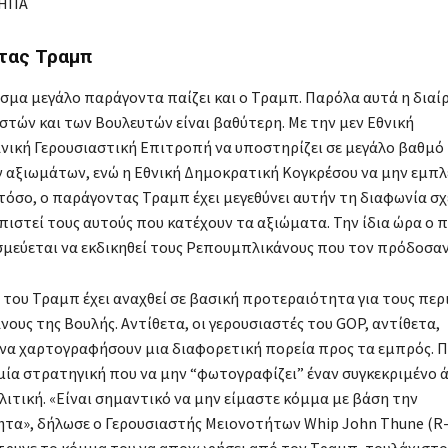
τας Τραμπ
άσμα μεγάλο παράγοντα παίζει και ο Τραμπ. Παρόλα αυτά η διαί
στών και των Βουλευτών είναι βαθύτερη. Με την μεν Εθνική
ική Γερουσιαστική Επιτροπή να υποστηρίζει σε μεγάλο βαθμό
 αξιωμάτων, ενώ η Εθνική Δημοκρατική Κογκρέσου να μην εμπλ
στόσο, ο παράγοντας Τραμπ έχει μεγεθύνει αυτήν τη διαφωνία σχ
πιστεί τους αυτούς που κατέχουν τα αξιώματα. Την ίδια ώρα ο 
μεύεται να εκδικηθεί τους Ρεπουμπλικάνους που τον πρόδοσαν
 του Τραμπ έχει αναχθεί σε βασική προτεραιότητα για τους πε
ους της Βουλής. Αντίθετα, οι γερουσιαστές του GOP, αντίθετα,
να χαρτογραφήσουν μια διαφορετική πορεία προς τα εμπρός. 
μία στρατηγική που να μην “φωτογραφίζει” έναν συγκεκριμένο 
λιτική. «Είναι σημαντικό να μην είμαστε κόμμα με βάση την
α», δήλωσε ο Γερουσιαστής Μειονοτήτων Whip John Thune (R-S