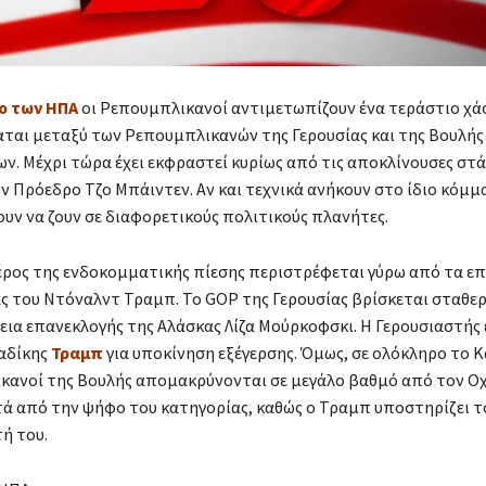
ο των ΗΠΑ
οι Ρεπουμπλικανοί αντιμετωπίζουν ένα τεράστιο χά
ται μεταξύ των Ρεπουμπλικανών της Γερουσίας και της Βουλής
. Μέχρι τώρα έχει εκφραστεί κυρίως από τις αποκλίνουσες στά
ν Πρόεδρο Τζο Μπάιντεν. Αν και τεχνικά ανήκουν στο ίδιο κόμμα
ουν να ζουν σε διαφορετικούς πολιτικούς πλανήτες.
έρος της ενδοκομματικής πίεσης περιστρέφεται γύρω από τα ε
ς του Ντόναλντ Τραμπ. Το GOP της Γερουσίας βρίσκεται σταθε
ια επανεκλογής της Αλάσκας Λίζα Μούρκοφσκι. Η Γερουσιαστής 
αδίκης
Τραμπ
για υποκίνηση εξέγερσης. Όμως, σε ολόκληρο το 
κανοί της Βουλής απομακρύνονται σε μεγάλο βαθμό από τον Οχ
τά από την ψήφο του κατηγορίας, καθώς ο Τραμπ υποστηρίζει τ
ή του.