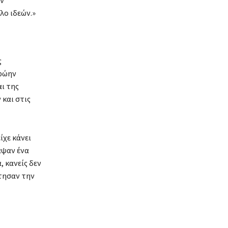
ν
λο ιδεών.»
ς
πρώην
ι της
και στις
ίχε κάνει
αψαν ένα
 κανείς δεν
τησαν την