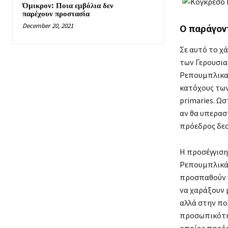
Όμικρον: Ποια εμβόλια δεν
παρέχουν προστασία
December 20, 2021
Ο παράγον
Σε αυτό το χ
των Γερουσια
Ρεπουμπλικαν
κατόχους των
primaries. Ω
αν θα υπερασ
πρόεδρος δεσ
Η προσέγγιση
Ρεπουμπλικάν
προσπαθούν 
να χαράξουν 
αλλά στην πο
προσωπικότητ