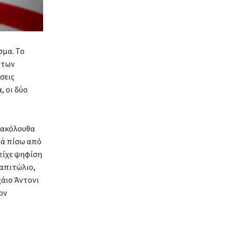
σμα. Το
 των
σεις
, οι δύο
πακόλουθα
ρά πίσω από
είχε ψηφίση
Καπιτώλιο,
άιο Άντονι
ον