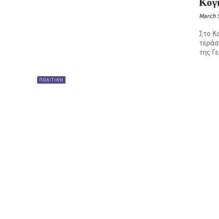
Κογ
Ή
March 5
Στο Κ
τεράσ
της Γ
ΠΟΛΙΤΙΚΉ