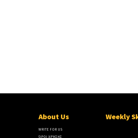
About Us
Weekly S
WRITE FOR US
ΌΡΟΙ ΧΡΉΣΗΣ