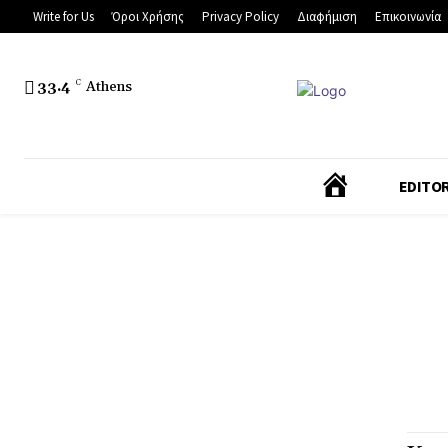
Write for Us
Όροι Χρήσης
Privacy Policy
Διαφήμιση
Επικοινωνία
33.4
C
Athens
Α
EDITOR
Ρ
Χ
Ι
Κ