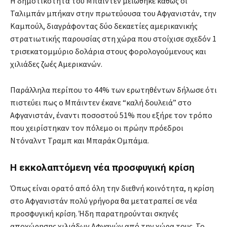
Η δημοτικότητα του Μπάιντεν μειώθηκε καθώς οι
Ταλιμπάν μπήκαν στην πρωτεύουσα του Αφγανιστάν, την
Καμπούλ, διαγράφοντας δύο δεκαετίες αμερικανικής
στρατιωτικής παρουσίας στη χώρα που στοίχισε σχεδόν 1
τρισεκατομμύριο δολάρια στους φορολογούμενους και
χιλιάδες ζωές Αμερικανών.
Παράλληλα περίπου το 44% των ερωτηθέντων δήλωσε ότι
πιστεύει πως ο Μπάιντεν έκανε “καλή δουλειά” στο
Αφγανιστάν, έναντι ποσοστού 51% που εξήρε τον τρόπο
που χειρίστηκαν τον πόλεμο οι πρώην πρόεδροι
Ντόναλντ Τραμπ και Μπαράκ Ομπάμα.
Η εκκολαπτόμενη νέα προσφυγική κρίση
Όπως είναι ορατό από όλη την διεθνή κοινότητα, η κρίση
στο Αφγανιστάν πολύ γρήγορα θα μετατραπεί σε νέα
προσφυγική κρίση. Ήδη παρατηρούνται σκηνές
αποχώρησης χιλιάδων Αφγανών από την χώρα τους. Το