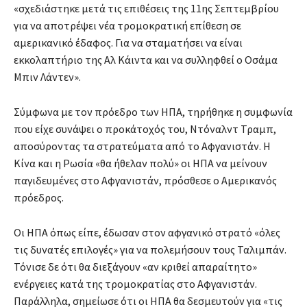
«σχεδιάστηκε μετά τις επιθέσεις της 11ης Σεπτεμβρίου
για να αποτρέψει νέα τρομοκρατική επίθεση σε
αμερικανικό έδαφος. Για να σταματήσει να είναι
εκκολαπτήριο της Αλ Κάιντα και να συλληφθεί ο Οσάμα
Μπιν Λάντεν».
Σύμφωνα με τον πρόεδρο των ΗΠΑ, τηρήθηκε η συμφωνία
που είχε συνάψει ο προκάτοχός του, Ντόναλντ Τραμπ,
αποσύροντας τα στρατεύματα από το Αφγανιστάν. Η
Κίνα και η Ρωσία «θα ήθελαν πολύ» οι ΗΠΑ να μείνουν
παγιδευμένες στο Αφγανιστάν, πρόσθεσε ο Αμερικανός
πρόεδρος.
Οι ΗΠΑ όπως είπε, έδωσαν στον αφγανικό στρατό «όλες
τις δυνατές επιλογές» για να πολεμήσουν τους Ταλιμπάν.
Τόνισε δε ότι θα διεξάγουν «αν κριθεί απαραίτητο»
ενέργειες κατά της τρομοκρατίας στο Αφγανιστάν.
Παράλληλα, σημείωσε ότι οι ΗΠΑ θα δεσμευτούν για «τις