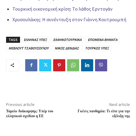
Τουρκική οικονομική κρίση: Το λάθος Ερντογάν
Χρυσουλάκης: Η συνέντευξη στον Γιάννη Κουτρουμπή
TAGS
ΕΛΛΗΝΑΣ ΥΠΕΞ
ΕΛΛΗΝΟΤΟΥΡΚΙΚΑ
ΕΠΟΜΕΝΑ ΒΗΜΑΤΑ
ΜΕΒΛΟΥΤ ΤΣΑΒΟΥΣΟΓΛΟΥ
ΝΙΚΟΣ ΔΕΝΔΙΑΣ
ΤΟΥΡΚΟΣ ΥΠΕΞ
Previous article
Next article
Ταμείο Ανάκαμψης: Υπέρ του
Γκέιτς πανδημία: Τι είπε για την
ελληνικού σχεδίου η ΕΕ
εξέλιξη της