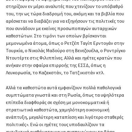
στηρίζουν εν μέρει αναλυτές που χτενίζουν το υπόβαθρό
του, την ως τώρα διαδρομή του, ακόμη και τα βιβλία που
αρέσκεται να διαβάζει για να εξηγήσουν τις πολιτικές του
που συνάδουν με εκείνες προσωποπαγών αυταρχικών
καθεστώτων. Στο τιμόνι των οποίων βρίσκονται
μεμονωμένα άτομα, όπως ο Ρετζέπ Ταγίπ Ερντογάν στην
Τουρκία, ο Νικολάς Μαδούρο στη Βενεζουέλα, ο Ροντρίγκο
Ντουτέρτε στις Φιλιππίνες. Αλλά και ηγέτες κρατών που
ανήκαν στην σφαίρα επιρροής της ΕΣΣΔ, όπως η
Λευκορωσία, το Καζακστάν, το Τατζικιστάν κτλ.
Αλλά τα καθεστώτα αυτά εμφανίζουν πολλά παθολογικά
συμπτώματα γνωστά και στη Ρωσία, όπως τα υψηλότερα
επίπεδα διαφθοράς σε σχέση με μονοκομματικά ή
στρατιωτικά καθεστώτα, χαμηλότερη οικονομική
ανάπτυξη, μεγαλύτερη καταπίεση και λιγότερο σταθερές
πολιτικές». Ενώ οι ηγέτες τους υποδαυλίζουν τα
αντιδυτικά αισθήματα για να συσπειρώνουν τη βάση