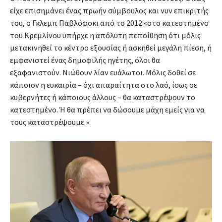
είχε επισημάνει ένας πρωήν σύμβουλος και νυν επικριτής
του, ο Γκλεμπ Παβλόφσκι από το 2012 «στο κατεστημένο
του Κρεμλίνου υπήρχε η απόλυτη πεποίθηση ότι μόλις
μετακινηθεί το κέντρο εξουσίας ή ασκηθεί μεγάλη πίεση, ή
εμφανιστεί ένας δημοφιλής ηγέτης, όλοι θα
εξαφανιστούν. Νιώθουν λίαν ευάλωτοι. Μόλις δοθεί σε
κάποιον η ευκαιρία – όχι απαραίτητα στο λαό, ίσως σε
κυβερνήτες ή κάποιους άλλους – θα καταστρέψουν το
κατεστημένο. Ή θα πρέπει να δώσουμε μάχη εμείς για να
τους καταστρέψουμε.»