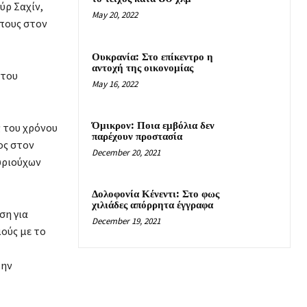
ύρ Σαχίν,
May 20, 2022
πους στον
Ουκρανία: Στο επίκεντρο η
αντοχή της οικονομίας
 του
May 16, 2022
Όμικρον: Ποια εμβόλια δεν
ς του χρόνου
παρέχουν προστασία
ος στον
December 20, 2021
υριούχων
Δολοφονία Κένεντι: Στο φως
χιλιάδες απόρρητα έγγραφα
ση για
December 19, 2021
ούς με το
την