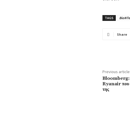
TAGS
BioNT
Share
Previous article
Bloomberg: 
Ryanair που 
της