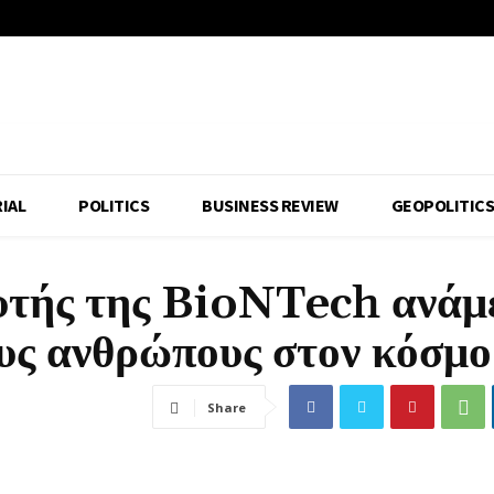
IAL
POLITICS
BUSINESS REVIEW
GEOPOLITIC
τής της BioNTech ανάμ
υς ανθρώπους στον κόσμο
Share