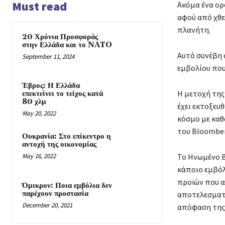
Must read
Ακόμα ένα ορ
Ή
αφού από χθε
πλανήτη.
20 Χρόνια Προσφοράς
στην Ελλάδα και το NATO
Αυτό συνέβη 
September 11, 2024
εμβολίου που 
Έβρος: Η Ελλάδα
Η μετοχή της
επεκτείνει το τείχος κατά
80 χλμ
έχει εκτοξευ
May 20, 2022
κόσμο με καθ
του Bloomber
Ουκρανία: Στο επίκεντρο η
αντοχή της οικονομίας
Το Ηνωμένο Β
May 16, 2022
κάποιο εμβόλ
προϊών που αν
Όμικρον: Ποια εμβόλια δεν
παρέχουν προστασία
αποτελεσματι
December 20, 2021
απόφαση της 