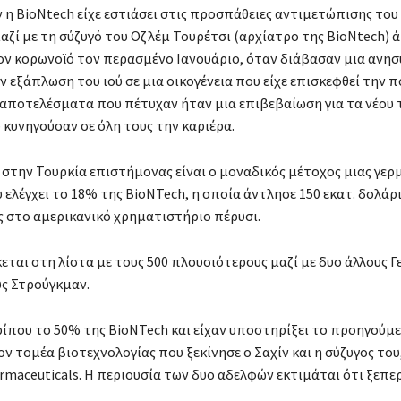
 η BioNtech είχε εστιάσει στις προσπάθειες αντιμετώπισης του 
μαζί με τη σύζυγό του Οζλέμ Τουρέτσι (αρχίατρο της BioNtech) 
ον κορωνοϊό τον περασμένο Ιανουάριο, όταν διάβασαν μια ανη
ν εξάπλωση του ιού σε μια οικογένεια που είχε επισκεφθεί την 
α αποτελέσματα που πέτυχαν ήταν μια επιβεβαίωση για τα νέου
κυνηγούσαν σε όλη τους την καριέρα.
 στην Τουρκία επιστήμονας είναι ο μοναδικός μέτοχος μιας γερ
 ελέγχει το 18% της BioNTech, η οποία άντλησε 150 εκατ. δολάρ
ς στο αμερικανικό χρηματιστήριο πέρυσι.
κεται στη λίστα με τους 500 πλουσιότερους μαζί με δυο άλλους Γ
ς Στρούγκμαν.
ίπου το 50% της BioNTech και είχαν υποστηρίξει το προηγούμ
ν τομέα βιοτεχνολογίας που ξεκίνησε ο Σαχίν και η σύζυγος του
maceuticals. Η περιουσία των δυο αδελφών εκτιμάται ότι ξεπερ