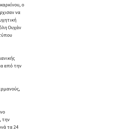
καρκίνου, ο
άρχισαν να
συχητική
πόλη Ουχάν
 τύπου
μανικής
ια από την
ερμανούς,
ενο
, την
νά τα 24