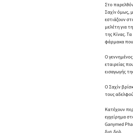
Στο παρελθόν
Σαχίν όμως, 
εστιάζουν στ
μελέτη για τη
της Κίνας. Τ
φάρμακα που 
Ο γεννημένος
εταιρείας που
εισαγωγής τη
Ο Σαχίν βρίσ
τους αδελφού
Κατέχουν περ
εγχείρημα στο
Ganymed Phar
δισ. δολ.