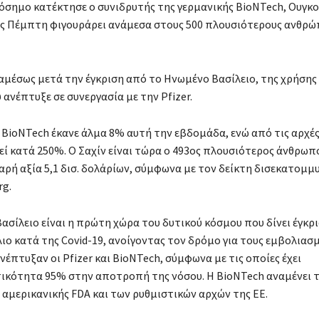
όσημο κατέκτησε ο συνιδρυτής της γερμανικής BioNTech, Ουγκο
ς Πέμπτη φιγουράρει ανάμεσα στους 500 πλουσιότερους ανθρώ
αμέσως μετά την έγκριση από το Ηνωμένο Βασίλειο, της χρήσης
ανέπτυξε σε συνεργασία με την Pfizer.
 BioNTech έκανε άλμα 8% αυτή την εβδομάδα, ενώ από τις αρχέ
θεί κατά 250%. Ο Σαχίν είναι τώρα ο 493ος πλουσιότερος άνθρωπ
αρή αξία 5,1 δισ. δολάρίων, σύμφωνα με τον δείκτη δισεκατομμ
g.
ασίλειο είναι η πρώτη χώρα του δυτικού κόσμου που δίνει έγκρι
ιο κατά της Covid-19, ανοίγοντας τον δρόμο για τους εμβολιασμ
έπτυξαν οι Pfizer και BioNTech, σύμφωνα με τις οποίες έχει
κότητα 95% στην αποτροπή της νόσου. Η BioNTech αναμένει 
αμερικανικής FDA και των ρυθμιστικών αρχών της ΕΕ.