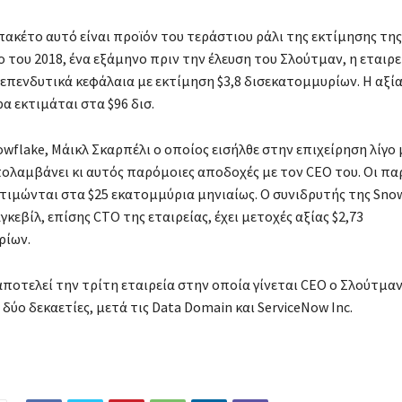
πακέτο αυτό είναι προϊόν του τεράστιου ράλι της εκτίμησης της
 του 2018, ένα εξάμηνο πριν την έλευση του Σλούτμαν, η εταιρε
επενδυτικά κεφάλαια με εκτίμηση $3,8 δισεκατομμυρίων. Η αξία
α εκτιμάται στα $96 δισ.
owflake, Μάικλ Σκαρπέλι ο οποίος εισήλθε στην επιχείρηση λίγο
ολαμβάνει κι αυτός παρόμοιες αποδοχές με τον CEO του. Οι πα
κτιμώνται στα $25 εκατομμύρια μηνιαίως. Ο συνιδρυτής της Snow
εβίλ, επίσης CTO της εταιρείας, έχει μετοχές αξίας $2,73
ρίων.
αποτελεί την τρίτη εταιρεία στην οποία γίνεται CEO ο Σλούτμαν
δύο δεκαετίες, μετά τις Data Domain και ServiceNow Inc.