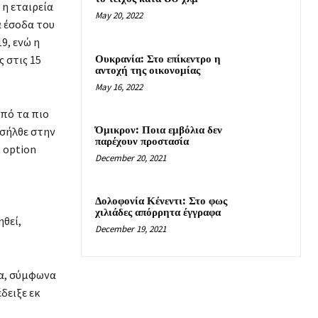
 η εταιρεία
May 20, 2022
α έσοδα του
9, ενώ η
Ουκρανία: Στο επίκεντρο η
 στις 15
αντοχή της οικονομίας
May 16, 2022
από τα πιο
Όμικρον: Ποια εμβόλια δεν
ισήλθε στην
παρέχουν προστασία
ι option
December 20, 2021
Δολοφονία Κένεντι: Στο φως
χιλιάδες απόρρητα έγγραφα
ηθεί,
December 19, 2021
ια, σύμφωνα
δειξε εκ