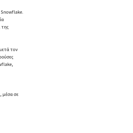
 Snowflake.
ία
 της
 μετά τον
ρούσες
flake,
, μέσα σε