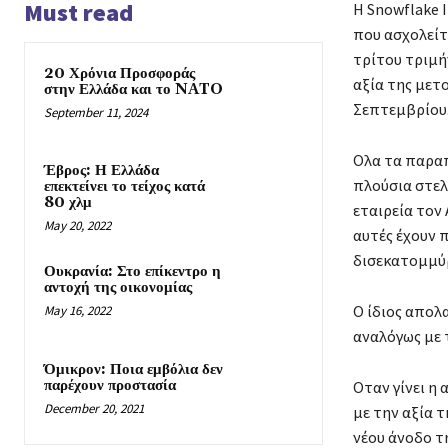
Must read
H Snowflake I
Ή
που ασχολείτ
τρίτου τριμή
20 Χρόνια Προσφοράς
αξία της μετο
στην Ελλάδα και το NATO
Σεπτεμβρίου
September 11, 2024
Oλα τα παραπ
Έβρος: Η Ελλάδα
πλούσια στελ
επεκτείνει το τείχος κατά
80 χλμ
εταιρεία τον 
May 20, 2022
αυτές έχουν 
δισεκατομμύρ
Ουκρανία: Στο επίκεντρο η
αντοχή της οικονομίας
Ο ίδιος απολα
May 16, 2022
αναλόγως με τ
Όμικρον: Ποια εμβόλια δεν
παρέχουν προστασία
Οταν γίνει η
December 20, 2021
με την αξία τ
νέου άνοδο τ