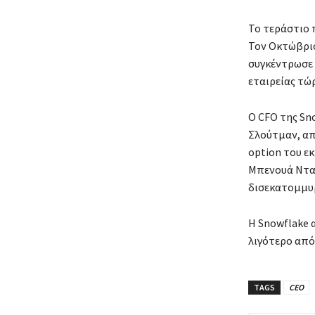
Το τεράστιο 
Τον Οκτώβριο
συγκέντρωσε 
εταιρείας τώρ
Ο CFO της Sn
Σλούτμαν, απ
option του ε
Μπενουά Νταγκ
δισεκατομμυ
Η Snowflake 
λιγότερο από 
TAGS
CEO