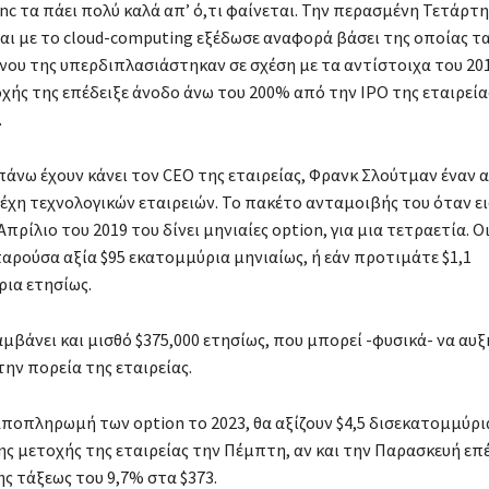
nc τα πάει πολύ καλά απ’ ό,τι φαίνεται. Την περασμένη Τετάρτη
αι με το cloud-computing εξέδωσε αναφορά βάσει της οποίας τ
νου της υπερδιπλασιάστηκαν σε σχέση με τα αντίστοιχα του 201
χής της επέδειξε άνοδο άνω του 200% από την ΙΡΟ της εταιρείας
.
άνω έχουν κάνει τον CEO της εταιρείας, Φρανκ Σλούτμαν έναν 
έχη τεχνολογικών εταιρειών. Το πακέτο ανταμοιβής του όταν ε
Απρίλιο του 2019 του δίνει μηνιαίες option, για μια τετραετία. Ο
παρούσα αξία $95 εκατομμύρια μηνιαίως, ή εάν προτιμάτε $1,1
ια ετησίως.
μβάνει και μισθό $375,000 ετησίως, που μπορεί -φυσικά- να αυξ
ην πορεία της εταιρείας.
 αποπληρωμή των option το 2023, θα αξίζουν $4,5 δισεκατομμύρ
ης μετοχής της εταιρείας την Πέμπτη, αν και την Παρασκευή επέ
ης τάξεως του 9,7% στα $373.