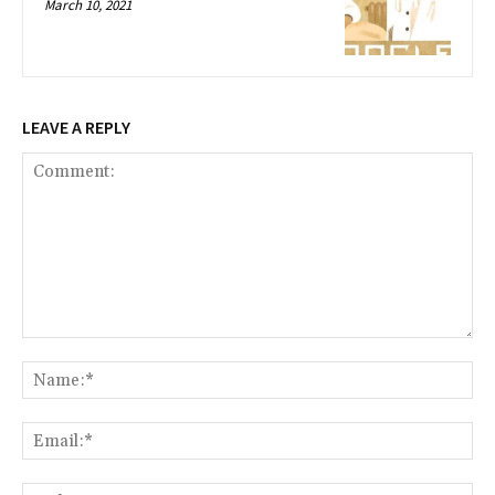
March 10, 2021
LEAVE A REPLY
Comment:
Na
Ema
Web