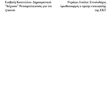
Εισβολή Καπιτώλιο: Δημοκρατικοί
Ντράγκι Ιταλία: Εντολοδόχος
“δείχνουν” Ρεπουμπλικανούς για τον
πρωθυπουργός ο πρώην επικεφαλής
Qanon
της ΕΚΤ