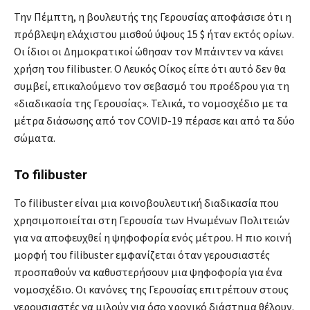
Την Πέμπτη, η βουλευτής της Γερουσίας αποφάσισε ότι η
πρόβλεψη ελάχιστου μισθού ύψους 15 $ ήταν εκτός ορίων.
Οι ίδιοι οι Δημοκρατικοί ώθησαν τον Μπάιντεν να κάνει
χρήση του filibuster. Ο Λευκός Οίκος είπε ότι αυτό δεν θα
συμβεί, επικαλούμενο τον σεβασμό του προέδρου για τη
«διαδικασία της Γερουσίας». Τελικά, το νομοσχέδιο με τα
μέτρα διάσωσης από τον COVID-19 πέρασε και από τα δύο
σώματα.
Το filibuster
Το filibuster είναι μια κοινοβουλευτική διαδικασία που
χρησιμοποιείται στη Γερουσία των Ηνωμένων Πολιτειών
για να αποφευχθεί η ψηφοφορία ενός μέτρου. Η πιο κοινή
μορφή του filibuster εμφανίζεται όταν γερουσιαστές
προσπαθούν να καθυστερήσουν μια ψηφοφορία για ένα
νομοσχέδιο. Οι κανόνες της Γερουσίας επιτρέπουν στους
γερουσιαστές να μιλούν για όσο χρονικό διάστημα θέλουν.