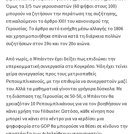
Όμως τα 3/5 των γερουσιαστών (60 ψήφοι στους 100)
μπορούν να ζητήσουν την περάτωση της συζήτησης,
επικαλούμενοι το άρθρο XXII του κανονισμού της
Γερουσίας. Το άρθρο αυτό εισήχθη μέσω αλλαγής το 1806
και χρησιμοποιήθηκε σπάνια κατά τη διάρκεια πολλών
συζητήσεων στον 19ο και τον 20ο αιώνα.
Από νωρίς, ο Μπάιντεν έχει δείξει πως επιδιώκει την
υπερκομματική συνεργασία στο Κογκρέσο. Ήδη έχει τείνει
χείρα συνεργασίας προς τους μετριοπαθείς
Ρεπουμπλικανούς, με την επιθυμία να συνεργαστούν μαζί
του. Αλλά τα μαθηματικά γίνονται γρήγορα δύσκολα. Με
τη διάσπαση της Γερουσίας σε 50-50, ο Μπάιντεν θα
χρειαζόταν 10 Ρεπουμπλικάνους για να τον βοηθήσουν να
κάνει χρήση του filibuster. Ωστόσο, κάθε κίνηση που
μπορεί να κάνει στο κέντρο για να κερδίσει μια
ψηφοφορία στο GOP θα μπορούσε να θέσει σε κίνδυνο την
υποστήριξη των φιλελεύθερων γερουσιαστών.