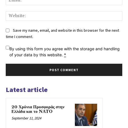
Web
Save my name, email, and website in this browser for the next
time I comment.
By using this form you agree with the storage and handling
of your data by this website.
*
Latest article
20 Χρόνια Προσφοράς στην
Ελλάδα και το NATO
September 11, 2024