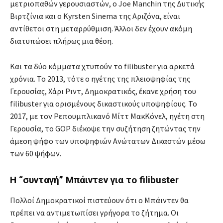
μετριοπαθών γερουσιαστών, ο Joe Manchin της Δυτικής
Βιρτζίνια και ο Kyrsten Sinema της Αριζόνα, είναι
αντίθετοι στη μεταρρύθμιση. Άλλοι δεν έχουν ακόμη
διατυπώσει πλήρως μια θέση.
Και τα δύο κόμματα χτυπούν το filibuster για αρκετά
χρόνια. Το 2013, τότε ο ηγέτης της πλειοψηφίας της
Γερουσίας, Χάρι Ριντ, Δημοκρατικός, έκανε χρήση του
filibuster για ορισμένους δικαστικούς υποψηφίους. Το
2017, με τον Ρεπουμπλικανό Μίττ ΜακΚόνελ, ηγέτη στη
Γερουσία, το GOP διέκοψε την συζήτηση ζητώντας την
άμεση ψήφο των υποψηφιών Ανώτατων Δικαστών μέσω
των 60 ψήφων.
Η “συνταγή” Μπάιντεν για το filibuster
Πολλοί Δημοκρατικοί πιστεύουν ότι ο Μπάιντεν θα
πρέπει να αντιμετωπίσει γρήγορα το ζήτημα. Οι