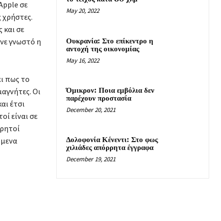
Apple σε
May 20, 2022
 χρήστες.
 και σε
Ουκρανία: Στο επίκεντρο η
ανε γνωστό η
αντοχή της οικονομίας
May 16, 2022
ει πως το
Όμικρον: Ποια εμβόλια δεν
αγνήτες. Οι
παρέχουν προστασία
αι έτσι
December 20, 2021
οί είναι σε
ορητοί
Δολοφονία Κένεντι: Στο φως
ύμενα
χιλιάδες απόρρητα έγγραφα
December 19, 2021