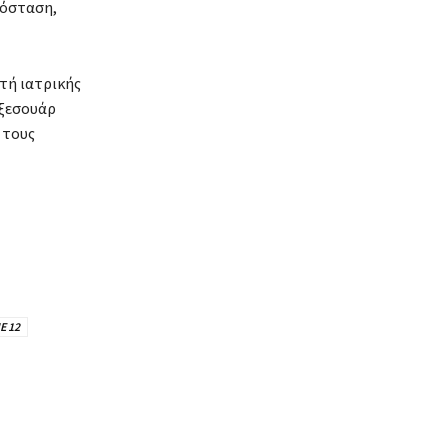
πόσταση,
τή ιατρικής
αξεσουάρ
 τους
E 12