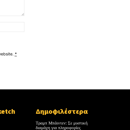
Website:
website.
*
ketch
Δημοφιλέστερα
Τραμπ Μπάιντεν: Σε μυστική
διαμάχη για πληροφορίες