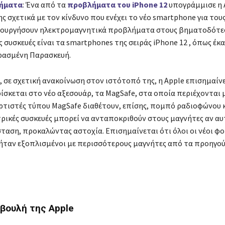
λήματα
: Ένα από τα
προβλήματα του iPhone 12
υπογράμμισε η 
ς σχετικά με τον κίνδυνο που ενέχει το νέο smartphone για τους
ιουργήσουν ηλεκτρομαγνητικά προβλήματα στους βηματοδότες
ς συσκευές είναι τα smartphones της σειράς iPhone 12 , όπως έκ
ρασμένη Παρασκευή.
, σε σχετική ανακοίνωση στον ιστότοπό της, η Apple επισημαίν
σκεται στο νέο αξεσουάρ, τα MagSafe, στα οποία περιέχονται μ
τιστές τύπου MagSafe διαθέτουν, επίσης, πομπό ραδιοφώνου κ
τρικές συσκευές μπορεί να ανταποκριθούν στους μαγνήτες αν αυτ
ταση, προκαλώντας αστοχία. Επισημαίνεται ότι όλοι οι νέοι φ
ήταν εξοπλισμένοι με περισσότερους μαγνήτες από τα προηγο
μβουλή της Apple