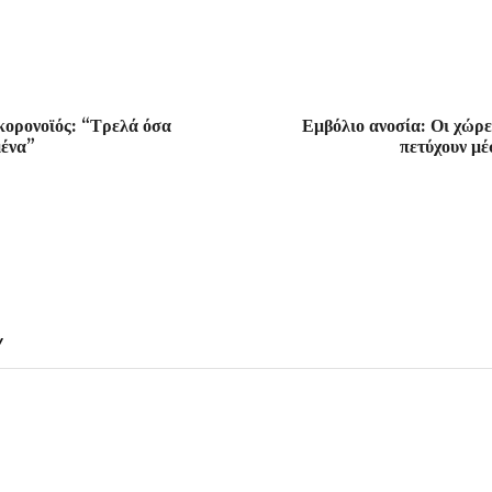
κορονοϊός: “Τρελά όσα
Εμβόλιο ανοσία: Οι χώρε
μένα”
πετύχουν μέ
Y