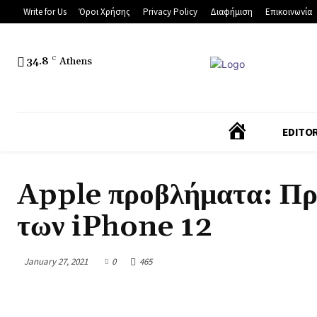
Write for Us
Όροι Χρήσης
Privacy Policy
Διαφήμιση
Επικοινωνία
34.8
C
Athens
Α
EDITOR
Ρ
Apple προβλήματα: Προε
Χ
των iPhone 12
Ι
January 27, 2021
0
465
Κ