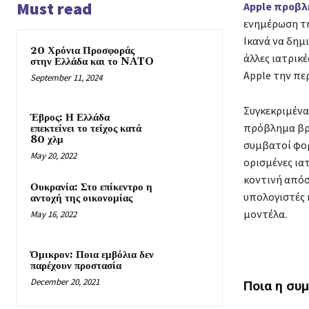
Must read
Apple προβ
Ή
ενημέρωση τη
Ικανά να δημ
20 Χρόνια Προσφοράς
άλλες ιατρικέ
στην Ελλάδα και το NATO
Apple την πε
September 11, 2024
Συγκεκριμένα
Έβρος: Η Ελλάδα
πρόβλημα βρί
επεκτείνει το τείχος κατά
80 χλμ
συμβατοί φορ
May 20, 2022
ορισμένες ια
κοντινή απόσ
Ουκρανία: Στο επίκεντρο η
υπολογιστές 
αντοχή της οικονομίας
μοντέλα.
May 16, 2022
Όμικρον: Ποια εμβόλια δεν
παρέχουν προστασία
December 20, 2021
Ποια η συ