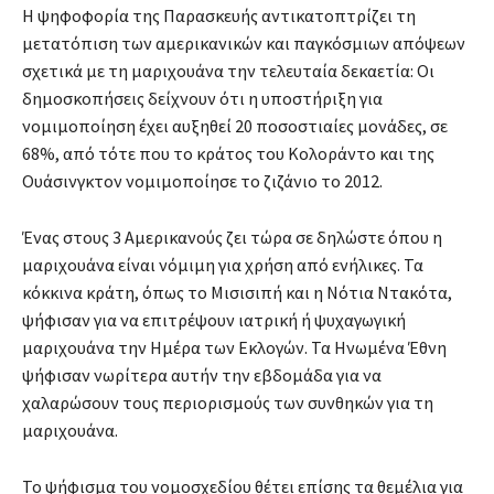
Η ψηφοφορία της Παρασκευής αντικατοπτρίζει τη
μετατόπιση των αμερικανικών και παγκόσμιων απόψεων
σχετικά με τη μαριχουάνα την τελευταία δεκαετία: Οι
δημοσκοπήσεις δείχνουν ότι η υποστήριξη για
νομιμοποίηση έχει αυξηθεί 20 ποσοστιαίες μονάδες, σε
68%, από τότε που το κράτος του Κολοράντο και της
Ουάσινγκτον νομιμοποίησε το ζιζάνιο το 2012.
Ένας στους 3 Αμερικανούς ζει τώρα σε δηλώστε όπου η
μαριχουάνα είναι νόμιμη για χρήση από ενήλικες. Τα
κόκκινα κράτη, όπως το Μισισιπή και η Νότια Ντακότα,
ψήφισαν για να επιτρέψουν ιατρική ή ψυχαγωγική
μαριχουάνα την Ημέρα των Εκλογών. Τα Ηνωμένα Έθνη
ψήφισαν νωρίτερα αυτήν την εβδομάδα για να
χαλαρώσουν τους περιορισμούς των συνθηκών για τη
μαριχουάνα.
Το ψήφισμα του νομοσχεδίου θέτει επίσης τα θεμέλια για