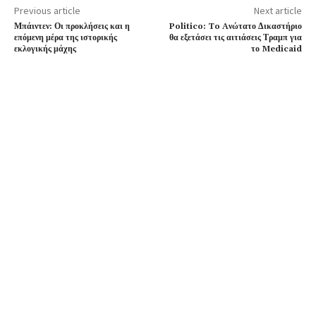
Previous article
Next article
Μπάιντεν: Οι προκλήσεις και η
Politico: To Aνώτατο Δικαστήριο
επόμενη μέρα της ιστορικής
θα εξετάσει τις αιτιάσεις Τραμπ για
εκλογικής μάχης
το Medicaid