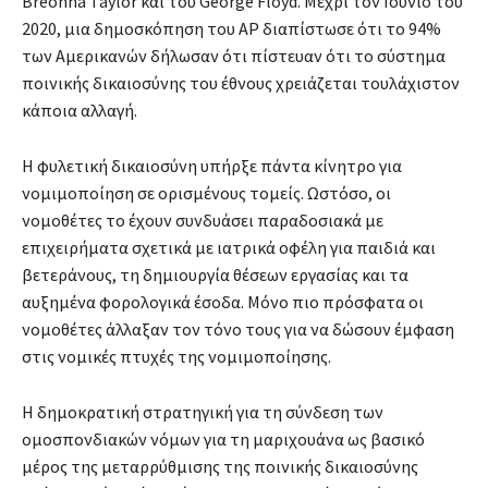
Breonna Taylor και του George Floyd. Μέχρι τον Ιούνιο του
2020, μια δημοσκόπηση του AP διαπίστωσε ότι το 94%
των Αμερικανών δήλωσαν ότι πίστευαν ότι το σύστημα
ποινικής δικαιοσύνης του έθνους χρειάζεται τουλάχιστον
κάποια αλλαγή.
Η φυλετική δικαιοσύνη υπήρξε πάντα κίνητρο για
νομιμοποίηση σε ορισμένους τομείς. Ωστόσο, οι
νομοθέτες το έχουν συνδυάσει παραδοσιακά με
επιχειρήματα σχετικά με ιατρικά οφέλη για παιδιά και
βετεράνους, τη δημιουργία θέσεων εργασίας και τα
αυξημένα φορολογικά έσοδα. Μόνο πιο πρόσφατα οι
νομοθέτες άλλαξαν τον τόνο τους για να δώσουν έμφαση
στις νομικές πτυχές της νομιμοποίησης.
Η δημοκρατική στρατηγική για τη σύνδεση των
ομοσπονδιακών νόμων για τη μαριχουάνα ως βασικό
μέρος της μεταρρύθμισης της ποινικής δικαιοσύνης