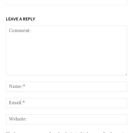
LEAVE A REPLY
Comment:
Na
Ema
Web