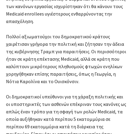
των κανόνων εργασίας ισχυρίστηκαν ότι θα κάνουν τους
Medicaid enrollees υγιέστερους ενθαρρύνοντας την
απασχόληση.
Πολλοί αξιωματούχοι του δημοκρατικού κράτους
χαιρέτισαν γρήγορα την πολιτική και ζήτησαν την άδεια
της κυβέρνησης Τραμπ για παραιτήσεις. Οι περισσότεροι
ήταν σε κράτη επέκτασης Medicaid, αλλά σε κράτη που
καλύπτουν μικρότερους πληθυσμούς φτωχών ενηλίκων
χορηγήθηκαν επίσης παραιτήσεις, όπως η Γεωργία, η
Νότια Καρολίνα και το Ουισκόνσιν.
Οι δημοκρατικοί υπεύθυνοι για τη χάραξη πολιτικής και
οι υποστηρικτές των ασθενών επέκριναν τους κανόνες ως
απλώς έναν τρόπο για τη σφαγή των ρολών Medicaid, τα
οποία αυξήθηκαν κατά περίπου 5 εκατομμύρια σε
περίπου 69 εκατομμύρια κατά τη διάρκεια της
πανδημίας. Είπαν ότι οι απαιτήσεις εργασίας ήταν