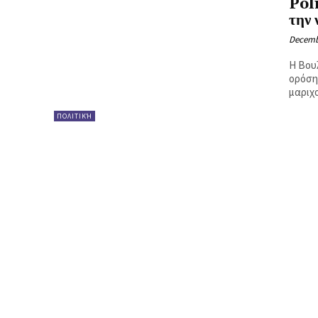
Pol
Ή
την 
Decemb
Η Βου
ορόση
μαριχο
ΠΟΛΙΤΙΚΉ