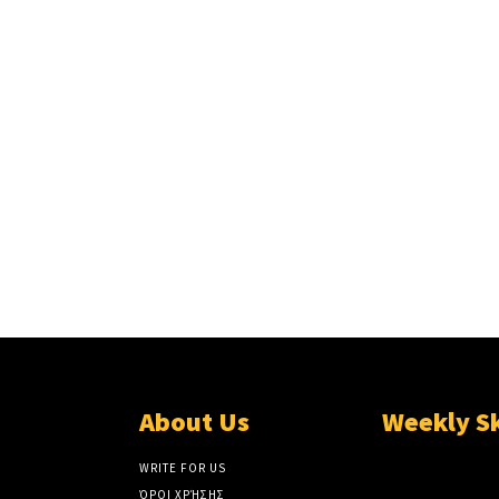
About Us
Weekly S
WRITE FOR US
ΌΡΟΙ ΧΡΉΣΗΣ