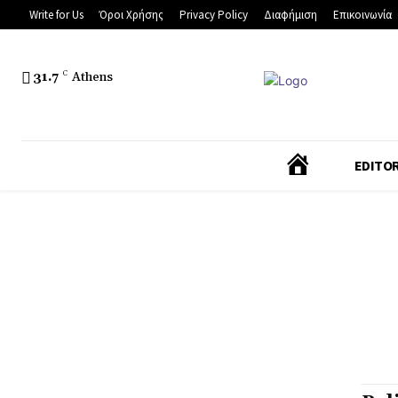
Write for Us
Όροι Χρήσης
Privacy Policy
Διαφήμιση
Επικοινωνία
31.7
C
Athens
Α
EDITOR
Ρ
Χ
Ι
Κ