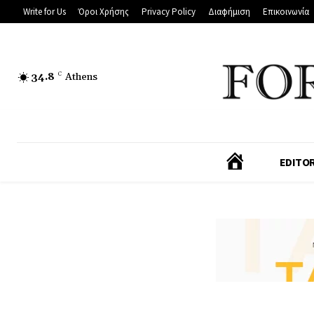
Write for Us
Όροι Χρήσης
Privacy Policy
Διαφήμιση
Επικοινωνία
34.8
C
Athens
Α
EDITOR
Ρ
Χ
Ι