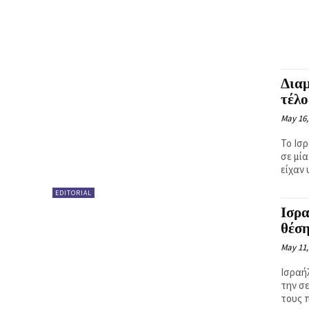
Κ
Ή
Διαμ
τέλο
May 16,
Το Ισ
σε μί
είχαν 
EDITORIAL
Ισρα
θέσ
May 11,
Ισραή
την σ
τους 