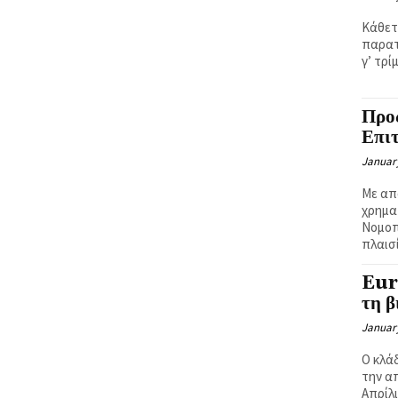
Κάθετ
παρατ
γ’ τρί
Προς
Επι
January
Με απ
χρημα
Νομοπ
Eur
τη β
January
Ο κλά
την α
Απρίλι