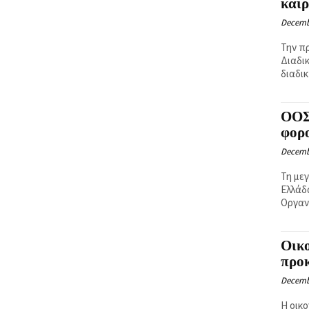
και
Decemb
Την π
Διαδι
διαδικ
ΟΟΣ
φορ
Decemb
Τη με
Ελλάδ
Οργανι
Οικο
προ
Decemb
Η οικ