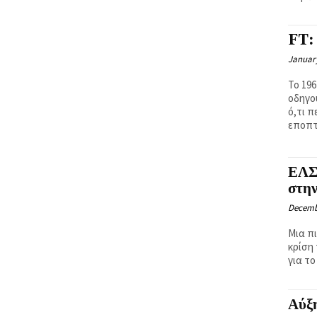
FT: 
January
To 19
οδηγο
ό,τι 
εποπτι
ΕΛΣ
στην
Decemb
Μια πι
κρίση
για το
Αύξη