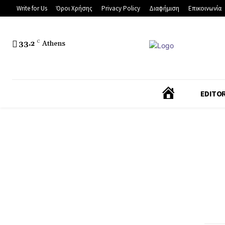
Write for Us
Όροι Χρήσης
Privacy Policy
Διαφήμιση
Επικοινωνία
33.2
C
Athens
Α
EDITOR
Ρ
Χ
Ι
Κ