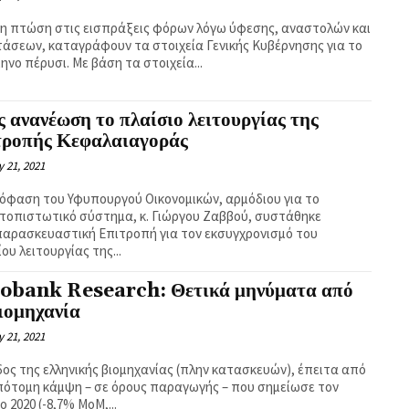
η πτώση στις εισπράξεις φόρων λόγω ύφεσης, αναστολών και
άσεων, καταγράφουν τα στοιχεία Γενικής Κυβέρνησης για το
μηνο πέρυσι. Με βάση τα στοιχεία...
 ανανέωση το πλαίσιο λειτουργίας της
τροπής Κεφαλαιαγοράς
 21, 2021
όφαση του Υφυπουργού Οικονομικών, αρμόδιου για το
τοπιστωτικό σύστημα, κ. Γιώργου Ζαββού, συστάθηκε
αρασκευαστική Επιτροπή για τον εκσυγχρονισμό του
πλαισίου λειτουργίας της...
obank Research: Θετικά μηνύματα από
ιομηχανία
 21, 2021
δος της ελληνικής βιομηχανίας (πλην κατασκευών), έπειτα από
πότομη κάμψη – σε όρους παραγωγής – που σημείωσε τον
ο 2020 (-8,7% MoM,...