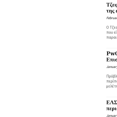
Ή
Τζε
της 
Februar
Ο Τζε
που ε
παραιτ
PwC
Επισ
January
Πρόβλ
περίπ
μελέτη
ΕΛΣΤ
περι
January