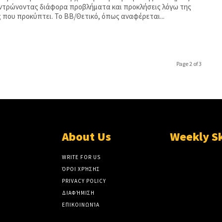
ντρώνοντας διάφορα προβλήματα και προκλήσεις λόγω της
ς που προκύπτει. Το BB/Θετικό, όπως αναφέρεται...
Page 2 of 3
About Us
Weekly S
WRITE FOR US
ΌΡΟΙ ΧΡΉΣΗΣ
PRIVACY POLICY
ΔΙΑΦΉΜΙΣΗ
ΕΠΙΚΟΙΝΩΝΊΑ