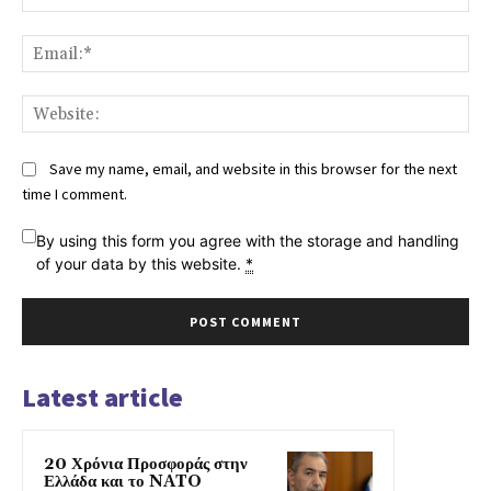
Ema
Web
Save my name, email, and website in this browser for the next
time I comment.
By using this form you agree with the storage and handling
of your data by this website.
*
Latest article
20 Χρόνια Προσφοράς στην
Ελλάδα και το NATO