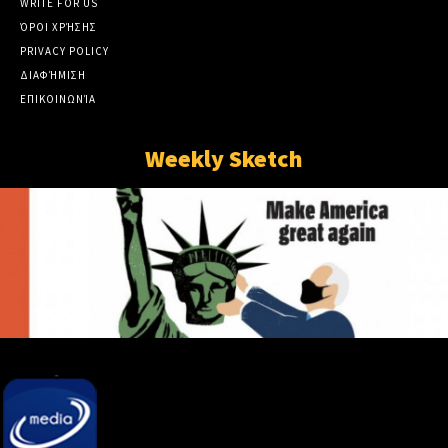
WRITE FOR US
ΌΡΟΙ ΧΡΉΣΗΣ
PRIVACY POLICY
ΔΙΑΦΉΜΙΣΗ
ΕΠΙΚΟΙΝΩΝΊΑ
Weekly Sketch