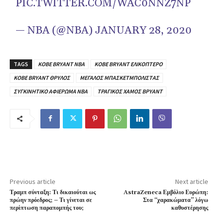
PIC.TWITTER.COM/WAC0NNZ7NP
— NBA (@NBA)
JANUARY 28, 2020
TAGS
KOBE BRYANT NBA
KOBE BRYANT ΕΛΙΚΟΠΤΕΡΟ
KOBE BRYANT ΘΡΥΛΟΣ
ΜΕΓΑΛΟΣ ΜΠΑΣΚΕΤΜΠΟΛΙΣΤΑΣ
ΣΥΓΚΙΝΗΤΙΚΟ ΑΦΙΕΡΩΜΑ ΝΒΑ
ΤΡΑΓΙΚΟΣ ΧΑΜΟΣ ΒΡΥΑΝΤ
Previous article
Next article
Τραμπ σύνταξη: Τι δικαιούται ως
AstraZeneca Εμβόλιο Ευρώπη:
πρώην πρόεδρος; – Τι γίνεται σε
Στα “χαρακώματα” λόγω
περίπτωση παραπομπής του;
καθυστέρησης