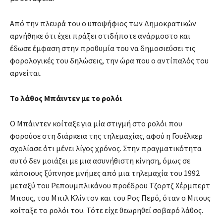
Από την πλευρά του ο υποψήφιος των Δημοκρατικών
αρνήθηκε ότι έχει πράξει οτιδήποτε ανάρμοστο και
έδωσε έμφαση στην προθυμία του να δημοσιεύσει τις
φορολογικές του δηλώσεις, την ώρα που ο αντίπαλός του
αρνείται.
Το λάθος Μπάιντεν με το ρολόι
Ο Μπάιντεν κοίταξε για μία στιγμή στο ρολόι που
φορούσε στη διάρκεια της τηλεμαχίας, αφού η Γουέλκερ
σχολίασε ότι μένει λίγος χρόνος. Στην πραγματικότητα
αυτό δεν μοιάζει με μια ασυνήθιστη κίνηση, όμως σε
κάποιους ξύπνησε μνήμες από μια τηλεμαχία του 1992
μεταξύ του Ρεπουμπλικάνου προέδρου Τζορτζ Χέρμπερτ
Μπους, του Μπιλ Κλίντον και του Ρος Περό, όταν ο Μπους
κοίταξε το ρολόι του. Τότε είχε θεωρηθεί σοβαρό λάθος.