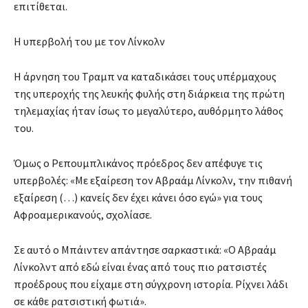
επιτίθεται.
H υπερβολή του με τον Λίνκολν
Η άρνηση του Τραμπ να καταδικάσει τους υπέρμαχους
της υπεροχής της λευκής φυλής στη διάρκεια της πρώτη
τηλεμαχίας ήταν ίσως το μεγαλύτερο, αυθόρμητο λάθος
του.
Όμως ο Ρεπουμπλικάνος πρόεδρος δεν απέφυγε τις
υπερβολές: «Με εξαίρεση τον Αβραάμ Λίνκολν, την πιθανή
εξαίρεση (…) κανείς δεν έχει κάνει όσο εγώ» για τους
Αφροαμερικανούς, σχολίασε.
Σε αυτό ο Μπάιντεν απάντησε σαρκαστικά: «Ο Αβραάμ
Λίνκολντ από εδώ είναι ένας από τους πιο ρατσιστές
προέδρους που είχαμε στη σύγχρονη ιστορία. Ρίχνει λάδι
σε κάθε ρατσιστική φωτιά».