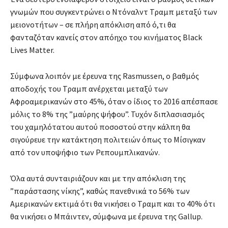
γνωμών που συγκεντρώνει ο Ντόναλντ Τραμπ μεταξύ των
μειονοτήτων – σε πλήρη απόκλιση από ό,τι θα
φανταζόταν κανείς στον απόηχο του κινήματος Black
Lives Matter.
Σύμφωνα λοιπόν με έρευνα της Rasmussen, ο βαθμός
αποδοχής του Τραμπ ανέρχεται μεταξύ των
Αφροαμερικανών στο 45%, όταν ο ίδιος το 2016 απέσπασε
μόλις το 8% της ”μαύρης ψήφου”. Τυχόν διπλασιασμός
του χαμηλότατου αυτού ποσοστού στην κάλπη θα
σιγούρευε την κατάκτηση πολιτειών όπως το Μίσιγκαν
από τον υποψήφιο των Ρεπουμπλικανών.
Όλα αυτά συνταιριάζουν και με την απόκλιση της
”παράστασης νίκης”, καθώς πανεθνικά το 56% των
Αμερικανών εκτιμά ότι θα νικήσει ο Τραμπ και το 40% ότι
θα νικήσει ο Μπάιντεν, σύμφωνα με έρευνα της Gallup.