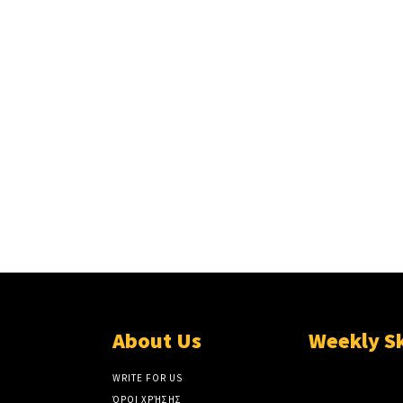
About Us
Weekly S
WRITE FOR US
ΌΡΟΙ ΧΡΉΣΗΣ