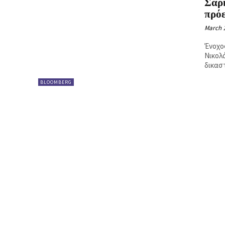
Σαρκ
Ή
πρό
March 1
Ένοχο
Νικολ
δικαστ
BLOOMBERG