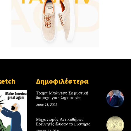
ketch
Δημοφιλέστερα
Τραμπ Μπάιντεν: Σε μυστική
διαμάχη για πληροφορίες
June 11, 2021
Μηχανισμός Αντικυθήρων:
Ερευνητές έλυσαν το μυστήριο
March 13, 2021