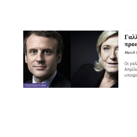
Κ
Ή
Γαλλ
προ
March 9
Οι γα
Απρίλ
υποψη
ΓΕΩΠΟΛΙΤΙΚΉ