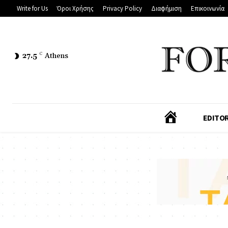
Write for Us
Όροι Χρήσης
Privacy Policy
Διαφήμιση
Επικοινωνία
27.5
C
Athens
Α
EDITOR
Ρ
Χ
Ι