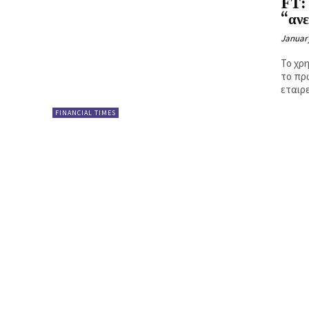
FT:
Ή
“ανε
January
Το χρη
το πρ
FINANCIAL TIMES