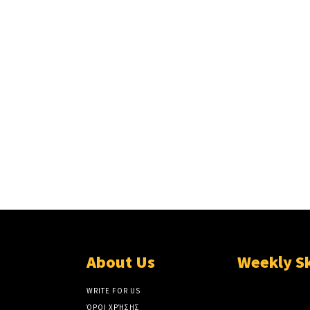
About Us
Weekly S
WRITE FOR US
ΌΡΟΙ ΧΡΉΣΗΣ