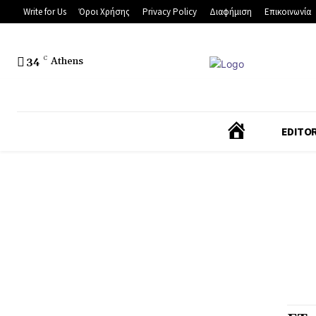
Write for Us
Όροι Χρήσης
Privacy Policy
Διαφήμιση
Επικοινωνία
34
C
Athens
Α
EDITOR
Ρ
Χ
Ι
Κ