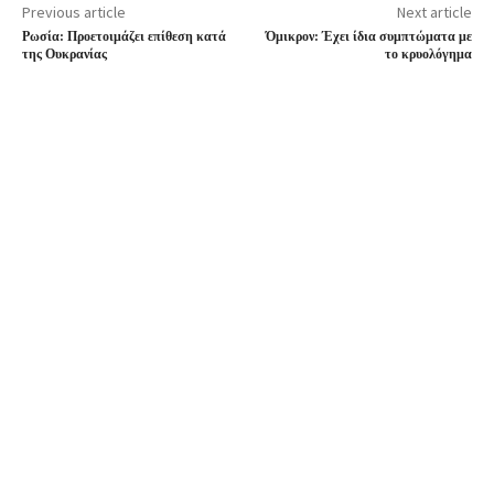
Previous article
Next article
Ρωσία: Προετοιμάζει επίθεση κατά
Όμικρον: Έχει ίδια συμπτώματα με
της Ουκρανίας
το κρυολόγημα