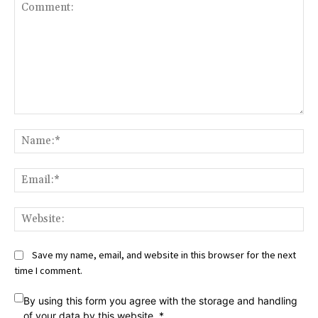
Comment:
Na
Ema
Web
Save my name, email, and website in this browser for the next
time I comment.
By using this form you agree with the storage and handling
of your data by this website.
*