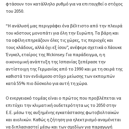
φτάσουν τον κατάλληλο ρυθμό για να επιτευχθεί ο στόχος
του 2050.
“Η ανάλυσή μας περιγράφει ένα βέλτιστο από την πλευρά
του κόστους μονοπάτι για όλη την Ευρώπη. Τα βάρη και
τα οφέλη επηρεάζουν όλες τις χώρες, τις περιοχές και
τους κλάδους, αλλά όχι εξ ίσου”, ανέφερε σχετικά ο Χάουκε
Ένγκελ, εταίρος της Mckinsey. Για παράδειγμα, η η
οικονομική ανάπτυξη της Ισπανίας ξεπέρασε την
αντίστοιχη της Γερμανίας από το 1990 και με τη σειρά της
καθιστά τον ενδιάμεσο στόχο μείωσης των εκπομπών
κατά 55% πιο δύσκολο για αυτή τη χώρα.
Ο ενεργειακό τομέας είναι ο πρώτος που προβλέπεται να
επιτύχει την κλιματική ουδετερότητα ως το 2050 στην
Ε.Ε. μέσω της αυξημένης εγκατάστασης φωτοβολταϊκών
και αιολικών. Καθώς η ζήτηση για ηλεκτρισμό αναμένεται
να διπλασιαστεί μέσω και των σχεδίων για παραγωγή