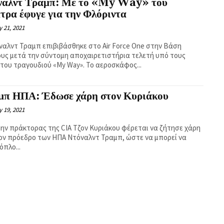
ναλντ Τραμπ: Με το «My Way» του
τρα έφυγε για την Φλόριντα
 21, 2021
ναλντ Τραμπ επιβιβάσθηκε στο Air Force One στην Βάση
ους μετά την σύντομη αποχαιρετιστήρια τελετή υπό τους
ήχους του τραγουδιού «My Way». Το αεροσκάφος...
μπ ΗΠΑ: Έδωσε χάρη στον Κυριάκου
 19, 2021
ην πράκτορας της CIA Τζον Κυριάκου φέρεται να ζήτησε χάρη
ον πρόεδρο των ΗΠΑ Ντόναλντ Τραμπ, ώστε να μπορεί να
όπλο...