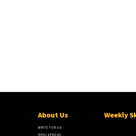
About Us
Weekly S
WRITE FOR US
ΌΡΟΙ ΧΡΉΣΗΣ