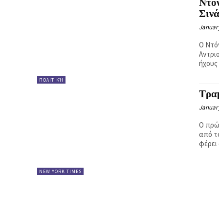
Ντό
Ή
Σινά
January
Ο Ντό
Αντρι
ΠΟΛΙΤΙΚΉ
Τρα
January
Ο πρώ
από τ
φέρει 
NEW YORK TIMES