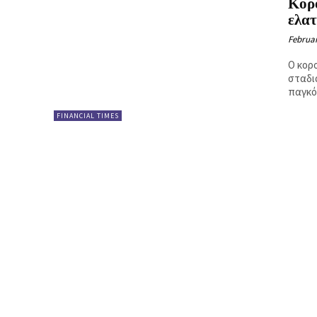
Κορο
Ή
ελατ
Februar
Ο κορ
σταδι
παγκό
FINANCIAL TIMES