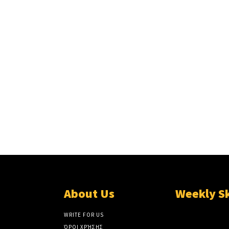
About Us
Weekly S
WRITE FOR US
ΌΡΟΙ ΧΡΉΣΗΣ