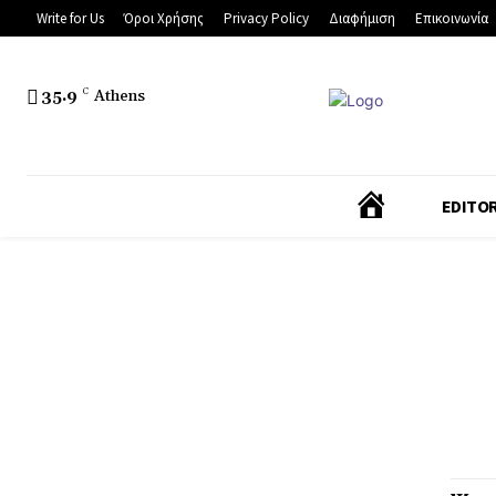
Write for Us
Όροι Χρήσης
Privacy Policy
Διαφήμιση
Επικοινωνία
35.9
C
Athens
Α
EDITOR
Ρ
Χ
Ι
Κ