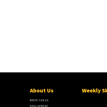
About Us
Weekly S
WRITE FOR US
ΌΡΟΙ ΧΡΉΣΗΣ