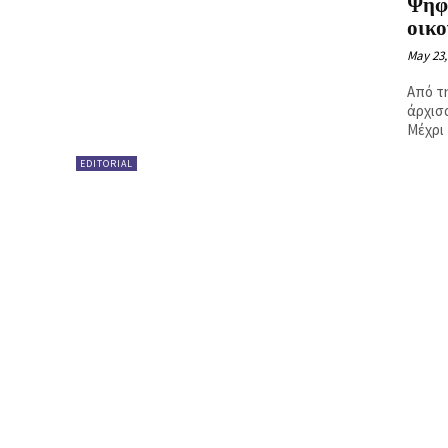
Ψηφι
Ή
οικο
May 23,
Από τ
άρχισ
Μέχρι 
EDITORIAL