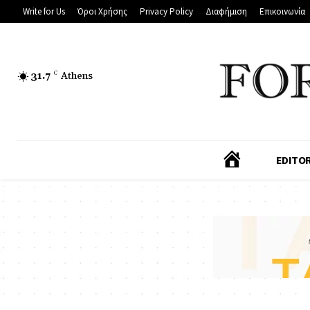
Write for Us
Όροι Χρήσης
Privacy Policy
Διαφήμιση
Επικοινωνία
31.7
C
Athens
Α
EDITOR
Ρ
Χ
Ι