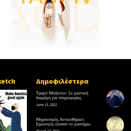
ketch
Δημοφιλέστερα
Τραμπ Μπάιντεν: Σε μυστική
διαμάχη για πληροφορίες
June 11, 2021
Μηχανισμός Αντικυθήρων:
Ερευνητές έλυσαν το μυστήριο
March 13, 2021