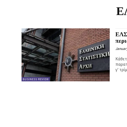
Κ
Ε
Ή
ΕΛΣΤ
περι
January
Κάθετ
παρατ
γ’ τρί
BUSINESS REVIEW