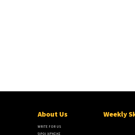
About Us
Weekly S
WRITE FOR US
ΌΡΟΙ ΧΡΉΣΗΣ