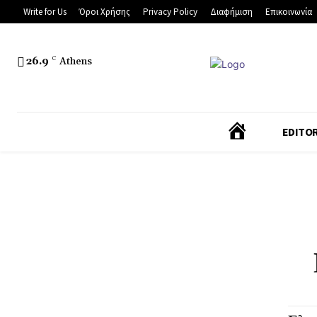
Write for Us
Όροι Χρήσης
Privacy Policy
Διαφήμιση
Επικοινωνία
26.9
C
Athens
Α
EDITOR
Ρ
Χ
Ι
Κ