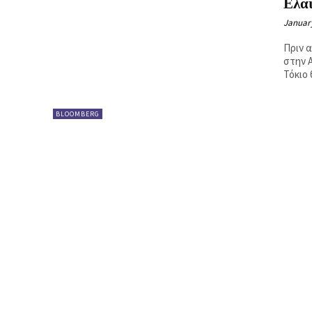
Ελαι
Ή
January
Πριν 
στην 
Τόκιο 
BLOOMBERG