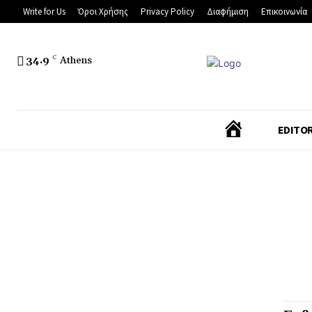
Write for Us
Όροι Χρήσης
Privacy Policy
Διαφήμιση
Επικοινωνία
34.9
C
Athens
Α
EDITOR
Ρ
Χ
Ι
Κ