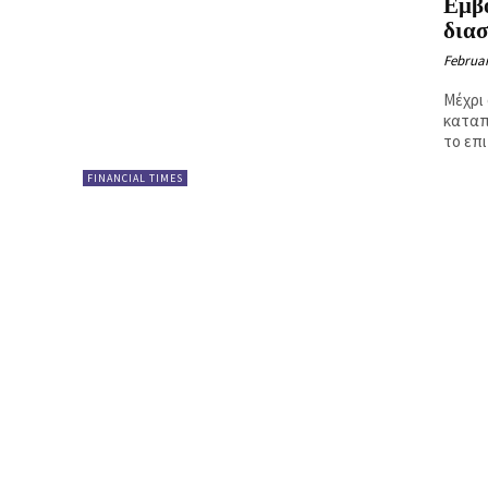
Εμβό
Ή
δια
Februar
Μέχρι 
καταπ
το επι
FINANCIAL TIMES