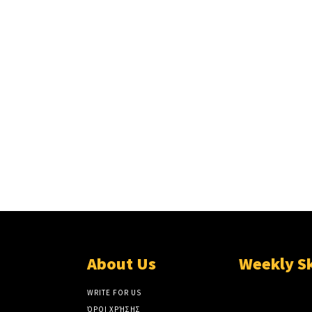
About Us
Weekly S
WRITE FOR US
ΌΡΟΙ ΧΡΉΣΗΣ