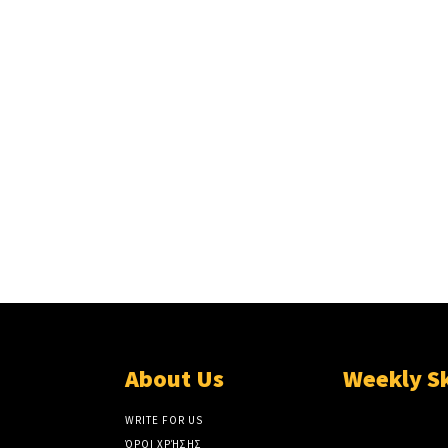
About Us
Weekly S
WRITE FOR US
ΌΡΟΙ ΧΡΉΣΗΣ