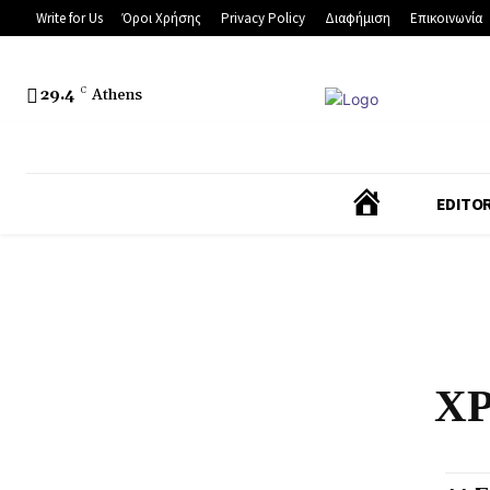
Write for Us
Όροι Χρήσης
Privacy Policy
Διαφήμιση
Επικοινωνία
29.4
C
Athens
Α
EDITOR
Ρ
Χ
Ι
Χ
Κ