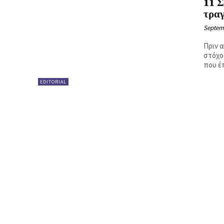
11 Σ
Ή
τρα
Septemb
Πριν α
στόχο
που έ
EDITORIAL