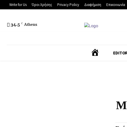
Write for Us
Όροι Χρήσης
Privacy Policy
Διαφήμιση
Επικοινωνία
34.5
C
Athens
Α
EDITOR
Ρ
Χ
Ι
Μ
Κ