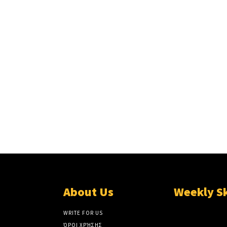
About Us
Weekly S
WRITE FOR US
ΌΡΟΙ ΧΡΉΣΗΣ