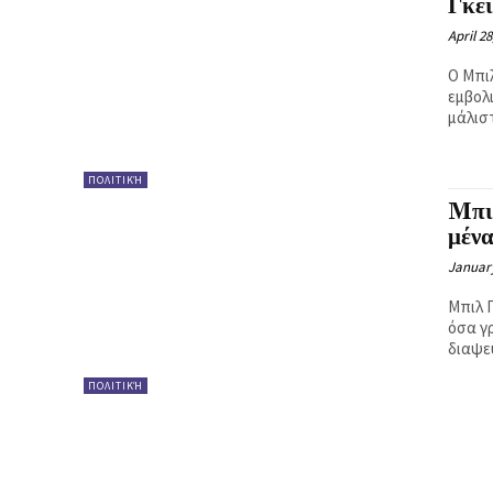
Γκέι
Ή
April 28
Ο Μπιλ
εμβολ
μάλιστ
ΠΟΛΙΤΙΚΉ
Mπιλ
μέν
January
Μπιλ Γ
όσα γρ
διαψε
ΠΟΛΙΤΙΚΉ