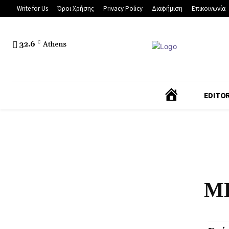
Write for Us
Όροι Χρήσης
Privacy Policy
Διαφήμιση
Επικοινωνία
32.6
C
Athens
Α
EDITOR
Ρ
Χ
Ι
Μ
Κ