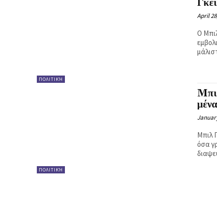
Γκέι
Ή
April 28
Ο Μπιλ
εμβολ
μάλιστ
ΠΟΛΙΤΙΚΉ
Mπιλ
μέν
January
Μπιλ Γ
όσα γρ
διαψε
ΠΟΛΙΤΙΚΉ