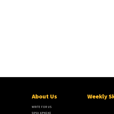
About Us
Weekly S
WRITE FOR US
ΌΡΟΙ ΧΡΉΣΗΣ